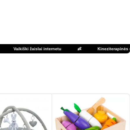
Vaikiški žaislai internetu
👶
Kineziterapinės mank