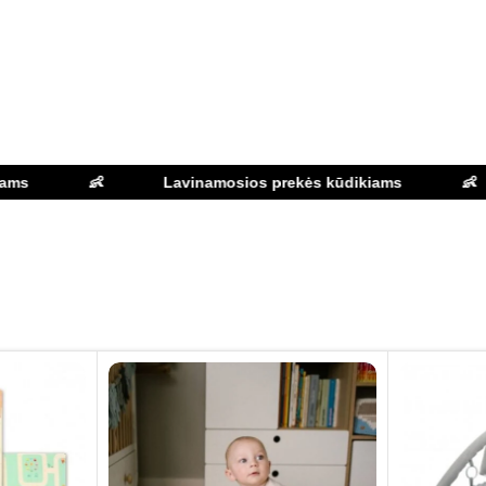
ir laimingi vaikai!
👶
Lavinamosios prekės kūdikiams
👶