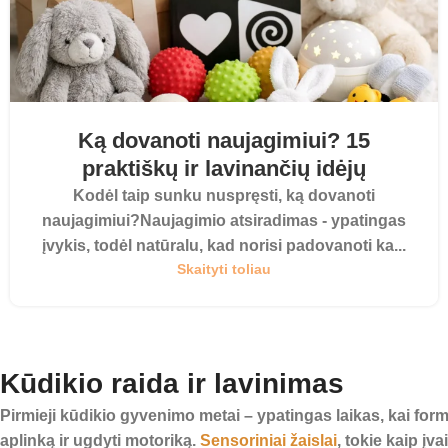
Ką dovanoti naujagimiui? 15
praktiškų ir lavinančių idėjų
Kodėl taip sunku nuspręsti, ką dovanoti
naujagimiui?Naujagimio atsiradimas - ypatingas
įvykis, todėl natūralu, kad norisi padovanoti ka...
Skaityti toliau
Kūdikio raida ir lavinimas
Pirmieji kūdikio gyvenimo metai – ypatingas laikas, kai for
aplinką ir ugdyti motoriką.
Sensoriniai žaislai
, tokie kaip įva