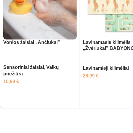
Vonios žaislai „Ančiukai”
Lavinamasis kilimėlis
„Žvėriukai” BABYON
Sensoriniai žaislai
,
Vaikų
Lavinamieji kilimėliai
priežiūra
26,99
€
10,99
€