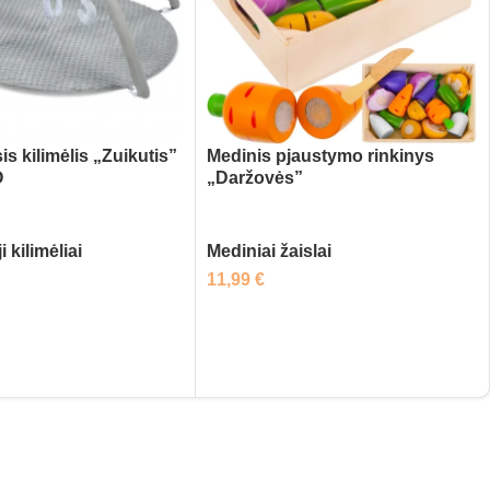
s kilimėlis „Zuikutis”
Medinis pjaustymo rinkinys
O
„Daržovės”
 kilimėliai
Mediniai žaislai
11,99
€