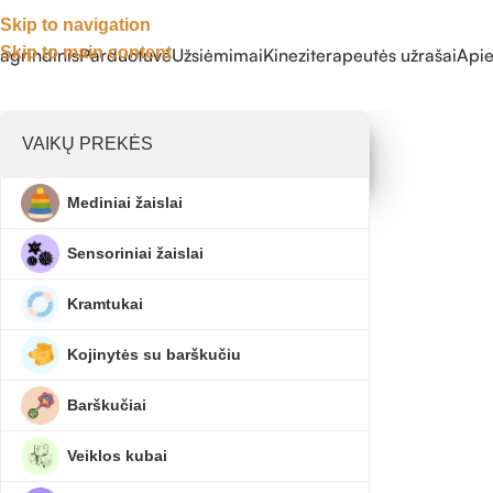
Skip to navigation
Skip to main content
agrindinis
Parduotuvė
Užsiėmimai
Kineziterapeutės užrašai
Api
VAIKŲ PREKĖS
Mediniai žaislai
Maž
Sensoriniai žaislai
Kramtukai
pėdu
Kojinytės su barškučiu
žing
Barškučiai
Kineziterapinė
Veiklos kubai
mažyliams – s