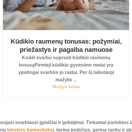
Kūdikio raumenų tonusas: požymiai,
priežastys ir pagalba namuose
Kodėl svarbu suprasti kūdikio raumenų
tonusąPirmieji kūdikio gyvenimo metai yra
ypatingai svarbūs jo raidai. Per šį laikotarpį
mažylis ...
Skaityti toliau
muojasi svarbiausi įgūdžiai ir gebėjimai. Tinkamai parinktos
irių
tekstūrų kamuoliukai
, lavina pojūčius, gerina rankų ir 