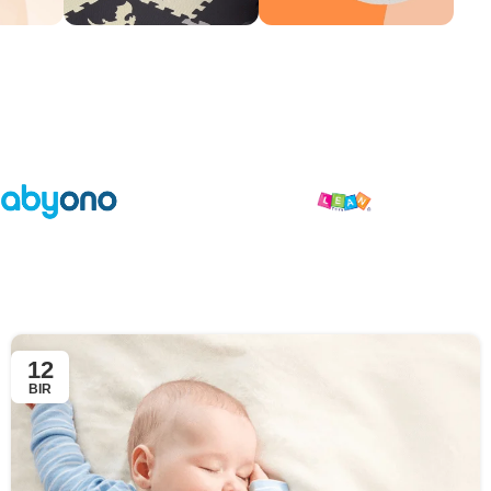
12
BIR