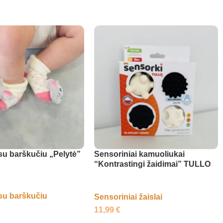
su barškučiu „Pelytė”
Sensoriniai kamuoliukai
“Kontrastingi žaidimai” TULLO
su barškučiu
Sensoriniai žaislai
11,99
€