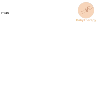
e mus
os
tės, dideli
sniai!
s mankštos, masažai ir konsultacijos
malsumas ir judrumas nuo pirmųjų dienų.