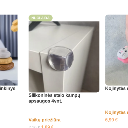
NUOLAIDA
inkinys
Kojinytės 
Silikoninės stalo kampų
apsaugos 4vnt.
Kojinytės 
6,99
€
Vaikų priežiūra
1,89
€
2,10
€