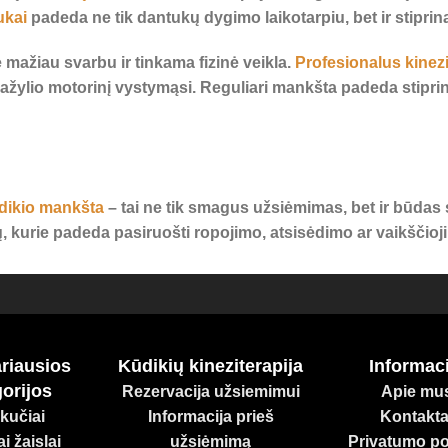
ukai
padeda ne tik dantukų dygimo laikotarpiu, bet ir stipri
 mažiau svarbu ir tinkama fizinė veikla.
Profesionalus kinez
ažylio motorinį vystymąsi. Reguliari mankšta padeda stiprint
dikio mankšta
– tai ne tik smagus užsiėmimas, bet ir būdas s
, kurie padeda pasiruošti ropojimo, atsisėdimo ar vaikščioj
e tik atpalaiduoja, bet ir padeda gerinti kraujotaką, stiprint
lnūs prisilietimai ramina ir suteikia saugumo jausmą.
riausios
Kūdikių kineziterapija
Informaci
mankštas ir masažus, kuriuos galima atlikti tiek mūsų erdvėj
orijos
Rezervacija užsiemimui
Apie mu
i pasaulį.
kučiai
Informacija prieš
Kontakta
i žaislai
užsiėmimą
Privatumo pol