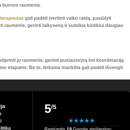
na burnos raumenis.
iterapeutas
gali padėti įvertinti vaiko raidą, pasiūlyti
i raumenis, gerinti laikyseną ir suteikia kūdikiui daugiau
tiprinti jo raumenis, gerinti pusiausvyrą bei koordinaciją.
imo etapams. Be to, tinkama mankšta gali padėti išvengti
i raumenis bei skatinti sveiką vystymąsi. Jis taip pat gali
5
ja
/5
e, tiek jūsų namuose. Svarbiausia – sukurti aplinką, kurioje
s
i
itika
Remiantis
19
Google atsiliepimų