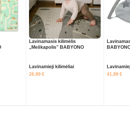
Lavinamasis kilimėlis
Lavinamasi
O
„Meškapolis” BABYONO
BABYON
Lavinamieji kilimėliai
Lavinamieji
26,99
€
41,99
€