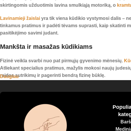
skirtingomis užduotimis lavina smulkiąją motoriką, o
kramt
Lavinamieji žaislai
yra tik viena kūdikio vystymosi dalis – ne
tinkamus pratimus ir padėti tėvams suprasti, kaip skatinti m
pasitikėjimo savimi judant.
Mankšta ir masažas kūdikiams
Fizinė veikla svarbi nuo pat pirmųjų gyvenimo mėnesių.
Kū
Atliekant specialius pratimus, mažylis mokosi naujų judesių
raidos sutrikimų ir pagerinti bendrą fizinę būklę.
Daugiau
Kūdikio masažas
– dar viena svarbi terapinė priemonė, kuri n
būti naudingas esant įtampai ar miego sutrikimams, nes šve
Populia
Mūsų studijoje siūlome individualias konsultacijas, kūdikių 
kateg
mažylis jaustųsi saugus, atsipalaidavęs ir pasiruošęs tyrinėt
Barš
Medinia