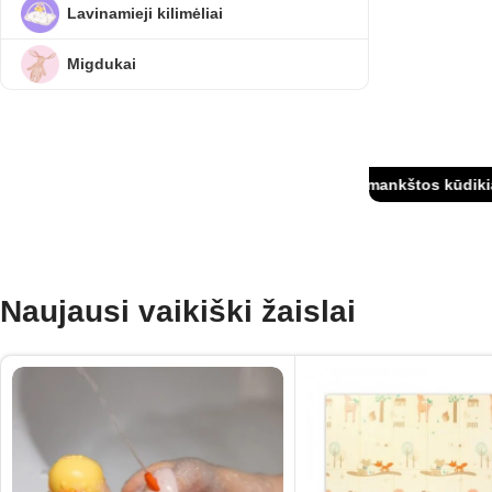
Stiprūs, sveiki 
Lavinamieji kilimėliai
Užsiėmimai
Migdukai
Kineziterapinės mankštos kūdikiams
Naujausi vaikiški žaislai