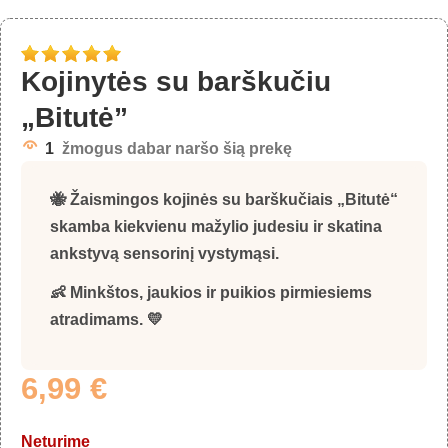
Kojinytės su barškučiu
„Bitutė”
1
žmogus dabar naršo šią prekę
🐝 Žaismingos
kojinės su barškučiais „Bitutė“
skamba kiekvienu mažylio judesiu ir skatina
ankstyvą sensorinį vystymąsi.
👶 Minkštos, jaukios ir puikios pirmiesiems
atradimams. 💛
6,99
€
Neturime