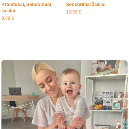
Kramtukai
,
Sensoriniai
Sensoriniai žaislai
žaislai
13,39
€
9,49
€
Į krepšelį
Į krepšelį