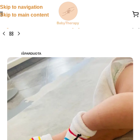
Skip to navigation
Skip to main content
Pagrindinis
»
Parduotuvė
»
Kojinytės su barškučiu
»
Kojin
IŠPARDUOTA