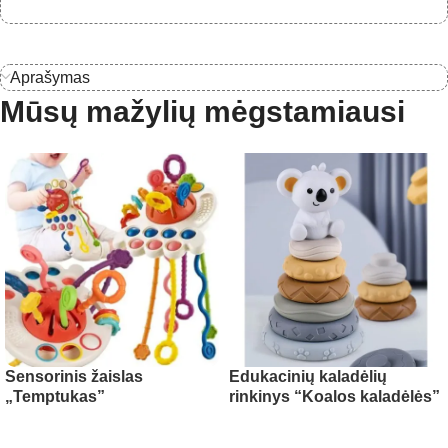
Aprašymas
Mūsų mažylių mėgstamiausi
Sensorinis žaislas
Edukacinių kaladėlių
„Temptukas”
rinkinys “Koalos kaladėlės”