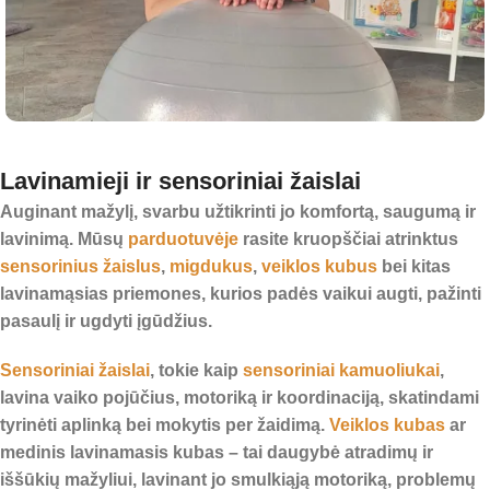
Lavinamieji ir sensoriniai žaislai
Auginant mažylį, svarbu užtikrinti jo komfortą, saugumą ir
lavinimą. Mūsų
parduotuvėje
rasite kruopščiai atrinktus
sensorinius žaislus
,
migdukus
,
veiklos kubus
bei kitas
lavinamąsias priemones, kurios padės vaikui augti, pažinti
pasaulį ir ugdyti įgūdžius.
Sensoriniai žaislai
, tokie kaip
sensoriniai kamuoliukai
,
lavina vaiko pojūčius, motoriką ir koordinaciją, skatindami
tyrinėti aplinką bei mokytis per žaidimą.
Veiklos kubas
ar
medinis lavinamasis kubas – tai daugybė atradimų ir
iššūkių mažyliui, lavinant jo smulkiąją motoriką, problemų