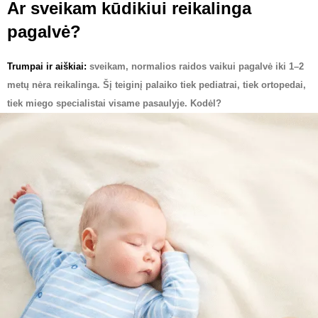
Ar sveikam kūdikiui reikalinga
pagalvė?
Trumpai ir aiškiai:
sveikam, normalios raidos vaikui pagalvė iki 1–2
metų nėra reikalinga. Šį teiginį palaiko tiek pediatrai, tiek ortopedai,
tiek miego specialistai visame pasaulyje. Kodėl?