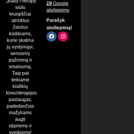
„BabyTherapy“
19
Google
siūlo
atsiliepimų
kruopščiai
Parašyk
atrinktus
žaislus
atsiliepimą!
kūdikiams,
kurie skatina
jų vystymąsi,
sensorinį
pažinimą ir
smalsumą.
Taip pat
teikiame
kūdikių
kineziterapijos
paslaugas,
padedančias
mažyliams
augti
stipriems ir
sveikiems!