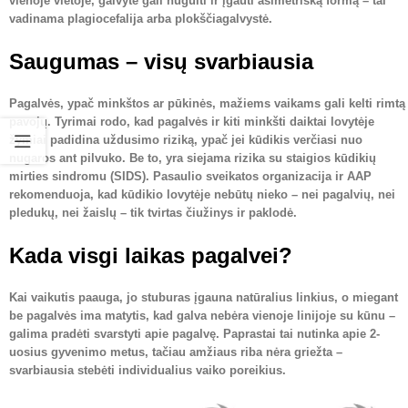
vienoje vietoje, galvytė gali nugulti ir įgauti asimetrišką formą – tai
vadinama plagiocefalija arba plokščiagalvystė.
Saugumas – visų svarbiausia
Pagalvės, ypač minkštos ar pūkinės, mažiems vaikams gali kelti rimtą
pavojų. Tyrimai rodo, kad pagalvės ir kiti minkšti daiktai lovytėje
žymiai padidina uždusimo riziką, ypač jei kūdikis verčiasi nuo
nugaros ant pilvuko. Be to, yra siejama rizika su staigios kūdikių
mirties sindromu (SIDS). Pasaulio sveikatos organizacija ir AAP
rekomenduoja, kad kūdikio lovytėje nebūtų nieko – nei pagalvių, nei
pledukų, nei žaislų – tik tvirtas čiužinys ir paklodė.
Kada visgi laikas pagalvei?
Kai vaikutis paauga, jo stuburas įgauna natūralius linkius, o miegant
be pagalvės ima matytis, kad galva nebėra vienoje linijoje su kūnu –
galima pradėti svarstyti apie pagalvę. Paprastai tai nutinka apie 2-
uosius gyvenimo metus, tačiau amžiaus riba nėra griežta –
svarbiausia stebėti individualius vaiko poreikius.