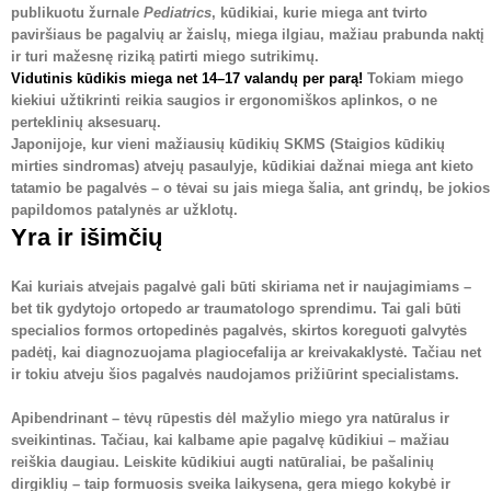
publikuotu žurnale
Pediatrics
, kūdikiai, kurie miega ant tvirto
paviršiaus be pagalvių ar žaislų, miega ilgiau, mažiau prabunda naktį
ir turi mažesnę riziką patirti miego sutrikimų.
Vidutinis kūdikis miega net 14–17 valandų per parą!
Tokiam miego
kiekiui užtikrinti reikia saugios ir ergonomiškos aplinkos, o ne
perteklinių aksesuarų.
Japonijoje
, kur vieni mažiausių kūdikių SKMS (Staigios kūdikių
mirties sindromas) atvejų pasaulyje, kūdikiai dažnai miega ant kieto
tatamio be pagalvės – o tėvai su jais miega šalia, ant grindų, be jokios
papildomos patalynės ar užklotų.
Yra ir išimčių
Kai kuriais atvejais pagalvė gali būti skiriama net ir naujagimiams –
bet tik gydytojo ortopedo ar traumatologo sprendimu. Tai gali būti
specialios formos ortopedinės pagalvės, skirtos koreguoti galvytės
padėtį, kai diagnozuojama plagiocefalija ar kreivakaklystė. Tačiau net
ir tokiu atveju šios pagalvės naudojamos prižiūrint specialistams.
Apibendrinant – tėvų rūpestis dėl mažylio miego yra natūralus ir
sveikintinas. Tačiau, kai kalbame apie pagalvę kūdikiui – mažiau
reiškia daugiau. Leiskite kūdikiui augti natūraliai, be pašalinių
dirgiklių – taip formuosis sveika laikysena, gera miego kokybė ir