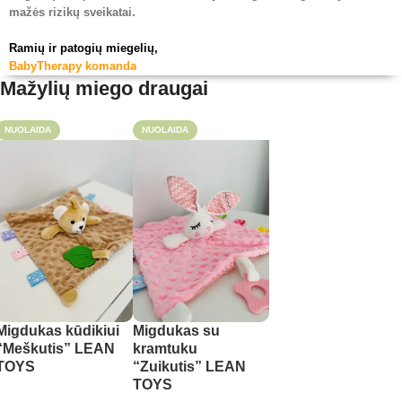
mažės rizikų sveikatai.
Ramių ir patogių miegelių,
BabyTherapy komanda
Mažylių miego draugai
NUOLAIDA
NUOLAIDA
Migdukas kūdikiui
Migdukas su
“Meškutis” LEAN
kramtuku
TOYS
“Zuikutis” LEAN
TOYS