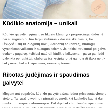
Kūdikio anatomija – unikali
Kūdikio galvytė, lyginant su likusiu kūnu, yra proporcingai didesnė
nei suaugusiojo. Tuo tarpu stuburas – dar visiškai tiesus, be
išsivysčiusių fiziologinių linkių (lordozių ar kifozės), būdingų
vyresniems vaikams ir suaugusiesiems. Jei tokiai struktūrai po galva
dedame pagalvę, keičiasi natūrali kūdikio laikysena – galva gali būti
palenkta per aukštai, stuburas išsikreipia, o tai gali daryti įtaką ne tik
laikysenai, bet ir kvėpavimui, raumenų tonusui.
Ribotas judėjimas ir spaudimas
galvytei
Miegant ant pagalvės, kūdikio galvytė dažnai būna prispausta vienoje
vietoje. Tai ypač pavojinga pirmąjį pusmetį, kai kaukolės kaulai dar
minkšti ir lengvai deformuojasi. Dėl ilgą laiką trunkančio spaudimo