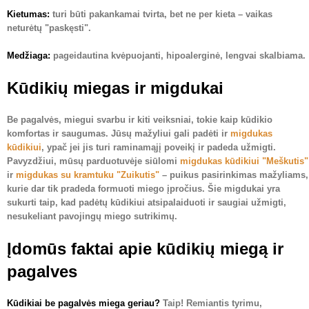
Kietumas
:
turi būti pakankamai tvirta, bet ne per kieta – vaikas
neturėtų "paskęsti".
Medžiaga
:
pageidautina kvėpuojanti, hipoalerginė, lengvai skalbiama.
Kūdikių miegas ir migdukai
Be pagalvės, miegui svarbu ir kiti veiksniai, tokie kaip kūdikio
komfortas ir saugumas. Jūsų mažyliui gali padėti ir
migdukas
kūdikiui
, ypač jei jis turi raminamąjį poveikį ir padeda užmigti.
Pavyzdžiui, mūsų parduotuvėje siūlomi
migdukas kūdikiui "Meškutis"
ir
migdukas su kramtuku "Zuikutis"
– puikus pasirinkimas mažyliams,
kurie dar tik pradeda formuoti miego įpročius. Šie migdukai yra
sukurti taip, kad padėtų kūdikiui atsipalaiduoti ir saugiai užmigti,
nesukeliant pavojingų miego sutrikimų.
Įdomūs faktai apie kūdikių miegą ir
pagalves
Kūdikiai be pagalvės miega geriau?
Taip! Remiantis tyrimu,