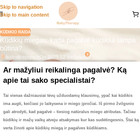
Skip to navigation
Skip to main content
KŪDIKIO RAIDA
Kūdikių miegas: kada pagalvė kūdikiui tampa
būtina?
0
babytherapy.lt
On 2025 12 birželio
Ar mažyliui reikalinga pagalvė? Ką
apie tai sako specialistai?
Tai vienas dažniausiai tėvų užduodamų klausimų, ypač kai kūdikis
ima augti, keičiasi jo laikysena ir miego įpročiai. Iš pirmo žvilgsnio
gali atrodyti, kad pagalvė – tiesiog natūralus miego atributas. Tačiau
kūdikių ir mažų vaikų atveju atsakymas kur kas sudėtingesnis. Štai ką
verta žinoti apie kūdikių miegą ir pagalves kūdikiams.