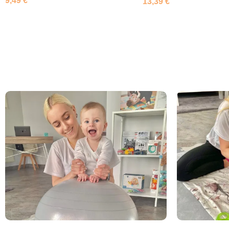
9,49
€
13,39
€