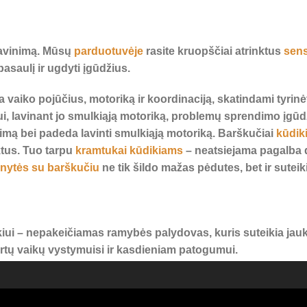
 lavinimą. Mūsų
parduotuvėje
rasite kruopščiai atrinktus
sens
asaulį ir ugdyti įgūdžius.
na vaiko pojūčius, motoriką ir koordinaciją, skatindami tyrin
ui, lavinant jo smulkiąją motoriką, problemų sprendimo įgū
imą bei padeda lavinti smulkiąją motoriką. Barškučiai
kūdik
ktus. Tuo tarpu
kramtukai kūdikiams
– neatsiejama pagalba d
inytės su barškučiu
ne tik šildo mažas pėdutes, bet ir sute
iui – nepakeičiamas ramybės palydovas, kuris suteikia jauk
kirtų vaikų vystymuisi ir kasdieniam patogumui.
iagų, atitinkančių aukščiausius standartus. Rinkitės atsaki
oningam augimui!