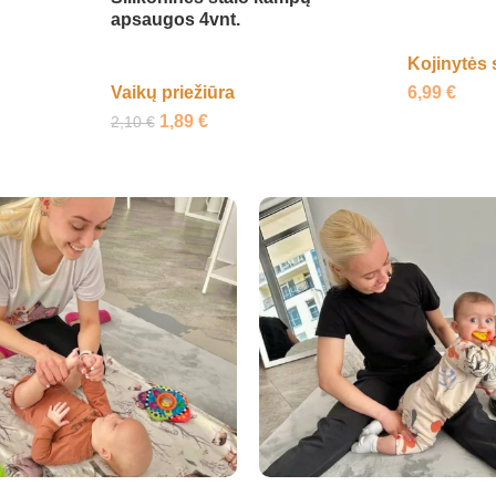
apsaugos 4vnt.
Kojinytės 
6,99
€
Vaikų priežiūra
1,89
€
2,10
€