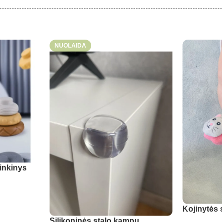
NUOLAIDA
inkinys
Kojinytės 
Silikoninės stalo kampų