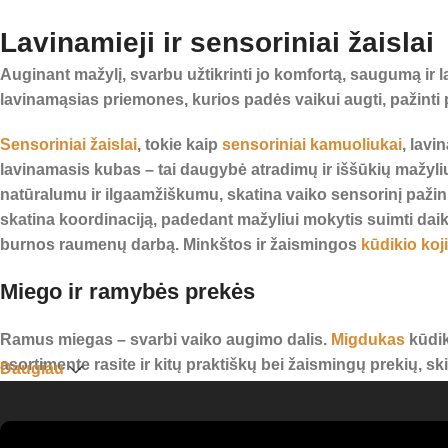
Lavinamieji ir sensoriniai žaislai
Auginant mažylį, svarbu užtikrinti jo komfortą, saugumą ir
lavinamąsias priemones, kurios padės vaikui augti, pažinti p
Sensoriniai žaislai
, tokie kaip
sensoriniai kamuoliukai
, lavi
lavinamasis kubas – tai daugybė atradimų ir iššūkių mažyli
natūralumu ir ilgaamžiškumu, skatina vaiko sensorinį pažin
skatina koordinaciją, padedant mažyliui mokytis suimti dai
burnos raumenų darbą. Minkštos ir žaismingos
kūdikio koj
Miego ir ramybės prekės
Ramus miegas – svarbi vaiko augimo dalis.
Migdukas
kūdik
asortimente rasite ir kitų praktiškų bei žaismingų prekių, s
Daugiau
Visi mūsų produktai yra pagaminti iš kokybiškų, saugių medž
suteikite jam viską, ko reikia smalsiam, laimingam ir harm