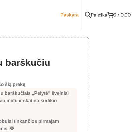
Paieška
0
/
0,00
Paskyra
u barškučiu
o šią prekę
su barškučiais „Pelytė“
švelniai
o metu ir skatina kūdikio
tobulai tinkančios pirmajam
mis. 💛