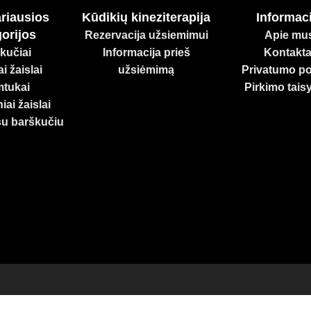
riausios
Kūdikių kineziterapija
Informaci
orijos
Rezervacija užsiemimui
Apie mu
kučiai
Informacija prieš
Kontakta
i žaislai
užsiėmimą
Privatumo pol
tukai
Pirkimo tais
iai žaislai
su barškučiu