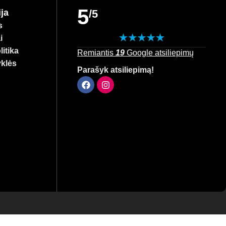
5
ja
/5
s
i
itika
Remiantis
19
Google atsiliepimų
yklės
Parašyk atsiliepimą!