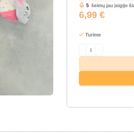
5
šeimų jau įsigijo š
6,99
€
Turime