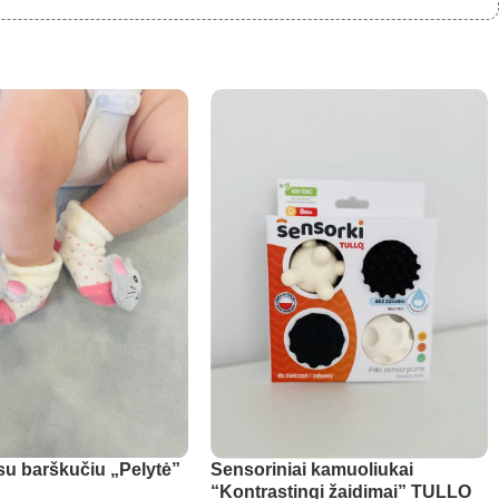
su barškučiu „Pelytė”
Sensoriniai kamuoliukai
“Kontrastingi žaidimai” TULLO