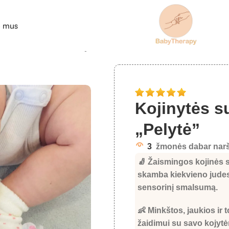
e mus
ytės su barškučiu „Pelytė”
Kojinytės s
„Pelytė”
3
žmonės dabar narš
🧦 Žaismingos
kojinės 
skamba kiekvieno judesi
sensorinį smalsumą.
👶 Minkštos, jaukios ir 
žaidimui su savo kojytė