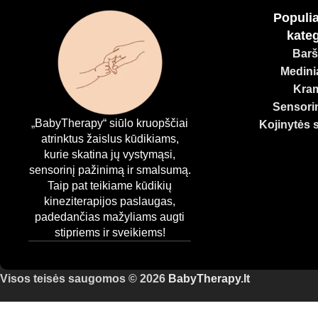
Populia
kateg
Barš
Medinia
Kram
Sensorin
„BabyTherapy“ siūlo kruopščiai
Kojinytės 
atrinktus žaislus kūdikiams,
kurie skatina jų vystymąsi,
sensorinį pažinimą ir smalsumą.
Taip pat teikiame kūdikių
kineziterapijos paslaugas,
padedančias mažyliams augti
stipriems ir sveikiems!
Visos teisės saugomos © 2026
BabyTherapy.lt