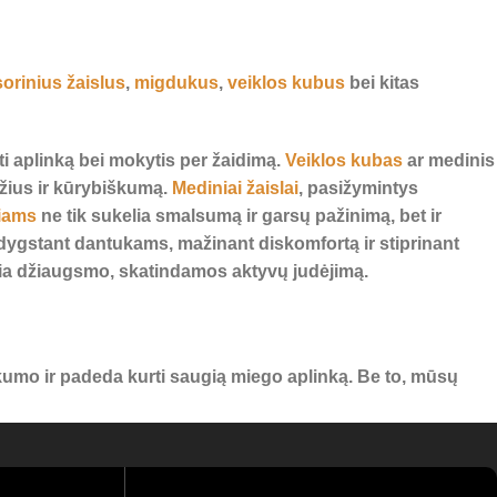
orinius žaislus
,
migdukus
,
veiklos kubus
bei kitas
ėti aplinką bei mokytis per žaidimą.
Veiklos kubas
ar medinis
džius ir kūrybiškumą.
Mediniai žaislai
, pasižymintys
iams
ne tik sukelia smalsumą ir garsų pažinimą, bet ir
ygstant dantukams, mažinant diskomfortą ir stiprinant
ikia džiaugsmo, skatindamos aktyvų judėjimą.
umo ir padeda kurti saugią miego aplinką. Be to, mūsų
ngai – atraskite geriausias prekes savo mažyliui ir