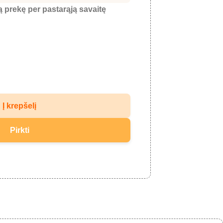
ią prekę per pastarąją savaitę
Į krepšelį
Pirkti