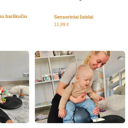
su barškučiu
Sensoriniai žaislai
11,99
€