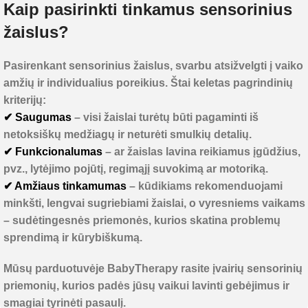
Kaip pasirinkti tinkamus sensorinius
žaislus?
Pasirenkant
sensorinius žaislus
, svarbu atsižvelgti į vaiko
amžių ir individualius poreikius. Štai keletas pagrindinių
kriterijų:
✔ Saugumas
– visi žaislai turėtų būti pagaminti iš
netoksiškų medžiagų ir neturėti smulkių detalių.
✔ Funkcionalumas
– ar žaislas lavina reikiamus įgūdžius,
pvz., lytėjimo pojūtį, regimąjį suvokimą ar motoriką.
✔ Amžiaus tinkamumas
– kūdikiams rekomenduojami
minkšti, lengvai sugriebiami žaislai, o vyresniems vaikams
– sudėtingesnės priemonės, kurios skatina problemų
sprendimą ir kūrybiškumą.
Mūsų parduotuvėje
BabyTherapy
rasite įvairių
sensorinių
priemonių
, kurios padės jūsų vaikui lavinti gebėjimus ir
smagiai tyrinėti pasaulį.