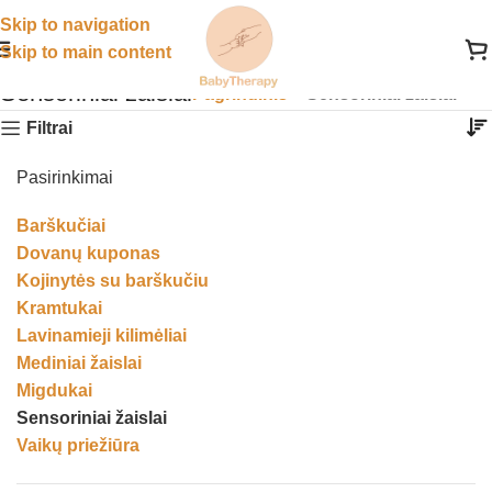
Skip to navigation
Skip to main content
Sensoriniai žaislai
Pagrindinis
»
Sensoriniai žaislai
Filtrai
Pasirinkimai
Barškučiai
Dovanų kuponas
Kojinytės su barškučiu
Kramtukai
Lavinamieji kilimėliai
Mediniai žaislai
Migdukai
Sensoriniai žaislai
Vaikų priežiūra