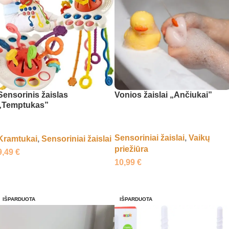
Sensorinis žaislas
Vonios žaislai „Ančiukai”
„Temptukas”
Sensoriniai žaislai
,
Vaikų
Kramtukai
,
Sensoriniai žaislai
priežiūra
9,49
€
10,99
€
Į krepšelį
Į krepšelį
IŠPARDUOTA
IŠPARDUOTA