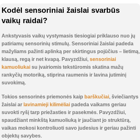
Kodėl sensoriniai žaislai svarbūs
vaikų raidai?
Ankstyvasis vaikų vystymasis tiesiogiai priklauso nuo jų
patiriamų sensorinių stimulų. Sensoriniai žaislai padeda
mažyliams pažinti aplinką per skirtingus pojūčius – lietimą,
klausą, regą ir net kvapą. Pavyzdžiui,
sensoriniai
kamuoliukai
su įvairiomis tekstūromis skatina mažų
rankyčių motoriką, stiprina raumenis ir lavina jutiminį
suvokimą.
Tokios sensorinės priemonės kaip
barškučiai
, šviečiantys
žaislai ar
lavinamieji kilimėliai
padeda vaikams geriau
suvokti ryšį tarp priežasties ir pasekmės. Pavyzdžiui,
spaudžiant minkštą kamuoliuką ir jaučiant jo struktūrą,
vaikas mokosi kontroliuoti savo judesius ir geriau pažinti
objektų savybes.