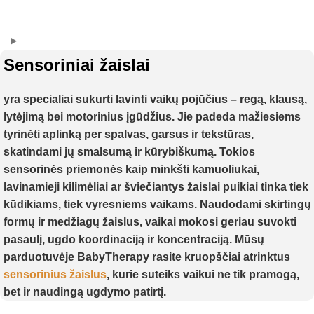
Sensoriniai žaislai
yra specialiai sukurti lavinti vaikų pojūčius – regą, klausą,
lytėjimą bei motorinius įgūdžius. Jie padeda mažiesiems
tyrinėti aplinką per spalvas, garsus ir tekstūras,
skatindami jų smalsumą ir kūrybiškumą. Tokios
sensorinės priemonės kaip minkšti kamuoliukai,
lavinamieji kilimėliai ar šviečiantys žaislai puikiai tinka tiek
kūdikiams, tiek vyresniems vaikams. Naudodami skirtingų
formų ir medžiagų žaislus, vaikai mokosi geriau suvokti
pasaulį, ugdo koordinaciją ir koncentraciją. Mūsų
parduotuvėje BabyTherapy rasite kruopščiai atrinktus
sensorinius žaislus
, kurie suteiks vaikui ne tik pramogą,
bet ir naudingą ugdymo patirtį.