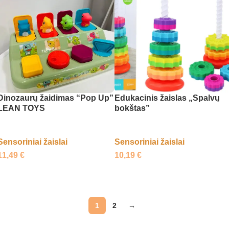
Dinozaurų žaidimas “Pop Up”
Edukacinis žaislas „Spalvų
LEAN TOYS
bokštas”
Sensoriniai žaislai
Sensoriniai žaislai
11,49
€
10,19
€
Daugiau
Daugiau
1
2
→