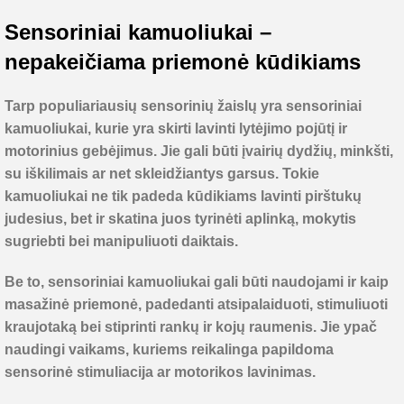
Sensoriniai kamuoliukai –
nepakeičiama priemonė kūdikiams
Tarp populiariausių sensorinių žaislų yra
sensoriniai
kamuoliukai
, kurie yra skirti lavinti lytėjimo pojūtį ir
motorinius gebėjimus. Jie gali būti įvairių dydžių, minkšti,
su iškilimais ar net skleidžiantys garsus. Tokie
kamuoliukai ne tik padeda kūdikiams lavinti pirštukų
judesius, bet ir skatina juos tyrinėti aplinką, mokytis
sugriebti bei manipuliuoti daiktais.
Be to, sensoriniai kamuoliukai gali būti naudojami ir kaip
masažinė priemonė, padedanti atsipalaiduoti, stimuliuoti
kraujotaką bei stiprinti rankų ir kojų raumenis. Jie ypač
naudingi vaikams, kuriems reikalinga papildoma
sensorinė stimuliacija ar motorikos lavinimas.