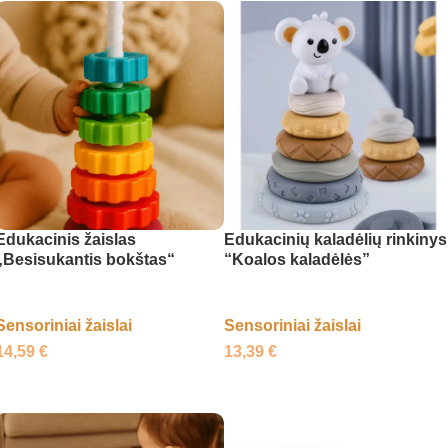
Edukacinis žaislas
Edukacinių kaladėlių rinkinys
„Besisukantis bokštas“
“Koalos kaladėlės”
Sensoriniai žaislai
Sensoriniai žaislai
14,59
€
13,39
€
Į krepšelį
Į krepšelį