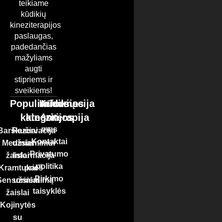
teikiame
kūdikių
kineziterapijos
paslaugas,
padedančias
mažyliams
augti
stipriems ir
sveikiems!
Populiariausios
Kūdikių
Informacija
kategorijos
kineziterapija
Apie
mus
Barškučiai
Rezervacija
Kontaktai
Mediniai
užsiemimui
Privatumo
žaislai
Informacija
politika
Kramtukai
prieš
Pirkimo
Sensoriniai
užsiėmimą
taisyklės
žaislai
Kojinytės
su