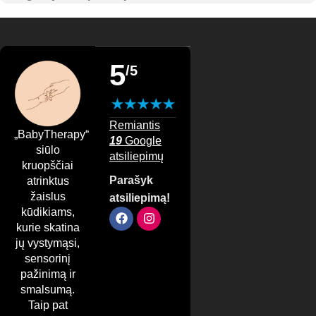
5
/5
Remiantis
„BabyTherapy“
19
Google
siūlo
atsiliepimų
kruopščiai
Parašyk
atrinktus
žaislus
atsiliepimą!
kūdikiams,
kurie skatina
jų vystymąsi,
sensorinį
pažinimą ir
smalsumą.
Taip pat