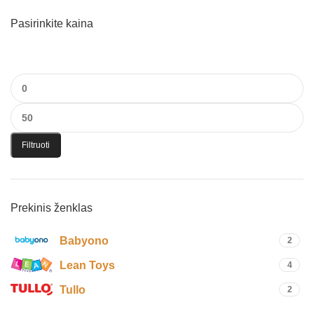
Pasirinkite kaina
Filtruoti
Prekinis ženklas
Babyono
2
Lean Toys
4
Tullo
2