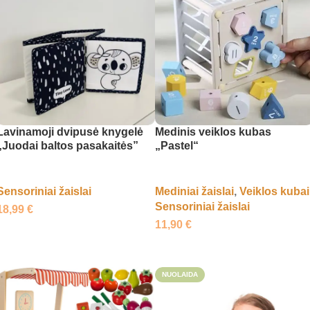
Lavinamoji dvipusė knygelė
Medinis veiklos kubas
„Juodai baltos pasakaitės”
„Pastel“
Sensoriniai žaislai
Mediniai žaislai
,
Veiklos kubai
Sensoriniai žaislai
18,99
€
11,90
€
Į krepšelį
Į krepšelį
NUOLAIDA