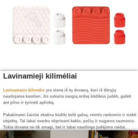
Lavinamieji kilimėliai
Lavinamasis kilimėlis
yra viena iš tų dovanų, kuri iš tikrųjų
naudojama kasdien. Jis sukuria saugią erdvę kūdikiui judėti, gulėti
ant pilvo ir tyrinėti aplinką.
Pakabinami žaislai skatina kūdikį kelti galvą, remtis rankomis ir siekti
objektų. Tai labai svarbu stiprinant kaklo, pečių ir nugaros raumenis.
Tokia dovana ne tik smagi, bet ir labai naudinga judėjimo raidai.