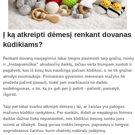
Į ką atkreipti dėmesį renkant dovanas
kūdikiams?
Renkant dovaną naujagimiui labai lengva pasimesti tarp gražių, mielų
ir „Instagramiškai“ atrodančių daiktų, tačiau verta trumpam sustoti ir
pagalvoti, kas iš tiesų bus naudinga pačiam kūdikiui, o ne tik gražiai
atrodys nuotraukoje. Pirmaisiais gyvenimo mėnesiais mažylis tik
pradeda pažinti pasaulį, todėl jam svarbiausia ne daikto
sudėtingumas, o tai, ką jis gali per jį patirti - paliesti, pamatyti,
išgirsti.
Taip pat labai svarbu atkreipti dėmesį į tai, ar žaislas yra patogus
mažoms kūdikio rankytėms. Per sunkūs, dideli ar nepatogios formos
daiktai dažnai lieka nepanaudoti, nes kūdikiui tiesiog sunku juos
suimti ar išlaikyti. Daug geriau rinktis lengvus, paprastus ir lengvai
sugriebiamus žaislus, kurie skatintų natūralų judėjimą.