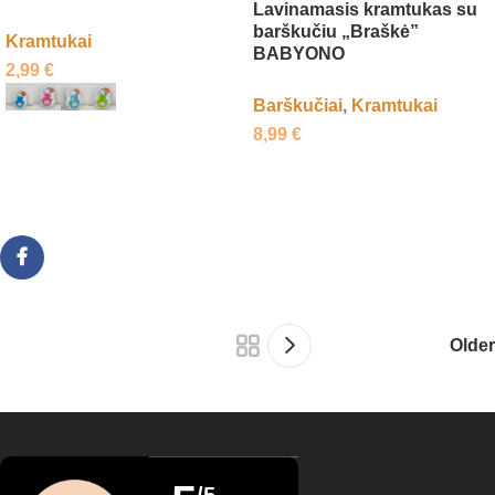
Lavinamasis kramtukas su
barškučiu „Braškė”
Kramtukai
BABYONO
2,99
€
Barškučiai
,
Kramtukai
8,99
€
Pasirinkti savybes
Daugiau
Older
/5