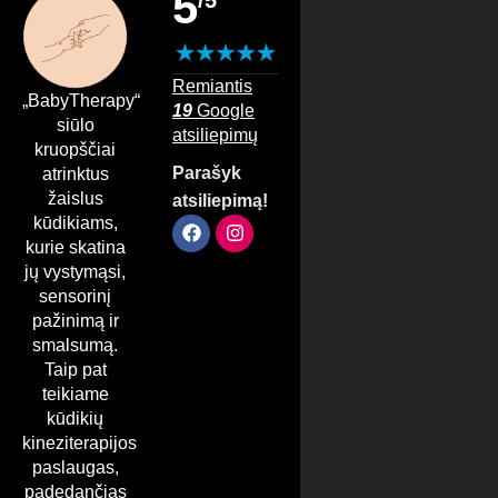
5
Remiantis
„BabyTherapy“
19
Google
siūlo
atsiliepimų
kruopščiai
Parašyk
atrinktus
žaislus
atsiliepimą!
kūdikiams,
kurie skatina
jų vystymąsi,
sensorinį
pažinimą ir
smalsumą.
Taip pat
teikiame
kūdikių
kineziterapijos
paslaugas,
padedančias