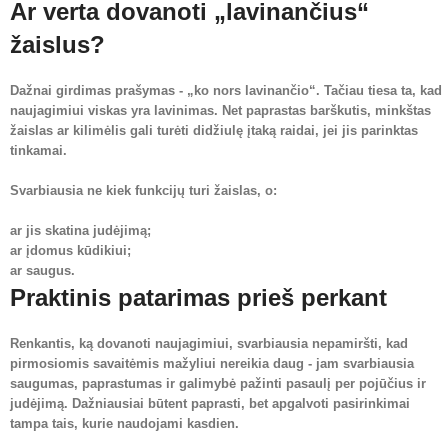
Ar verta dovanoti „lavinančius“
žaislus?
Dažnai girdimas prašymas - „ko nors lavinančio“. Tačiau tiesa ta, kad
naujagimiui viskas yra lavinimas. Net paprastas barškutis, minkštas
žaislas ar kilimėlis gali turėti didžiulę įtaką raidai, jei jis parinktas
tinkamai.
Svarbiausia ne kiek funkcijų turi žaislas, o:
ar jis skatina judėjimą;
ar įdomus kūdikiui;
ar saugus.
Praktinis patarimas prieš perkant
Renkantis, ką dovanoti naujagimiui, svarbiausia nepamiršti, kad
pirmosiomis savaitėmis mažyliui nereikia daug - jam svarbiausia
saugumas, paprastumas ir galimybė pažinti pasaulį per pojūčius ir
judėjimą. Dažniausiai būtent paprasti, bet apgalvoti pasirinkimai
tampa tais, kurie naudojami kasdien.