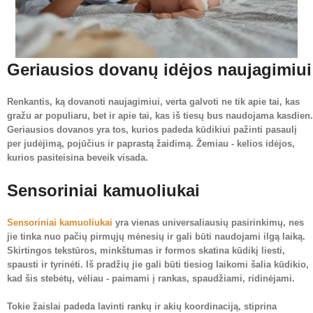
Geriausios dovanų idėjos naujagimiui
Renkantis, ką dovanoti naujagimiui, verta galvoti ne tik apie tai, kas
gražu ar populiaru, bet ir apie tai, kas iš tiesų bus naudojama kasdien.
Geriausios dovanos yra tos, kurios padeda kūdikiui pažinti pasaulį
per judėjimą, pojūčius ir paprastą žaidimą. Žemiau - kelios idėjos,
kurios pasiteisina beveik visada.
Sensoriniai kamuoliukai
Sensoriniai kamuoliukai
yra vienas universaliausių pasirinkimų, nes
jie tinka nuo pačių pirmųjų mėnesių ir gali būti naudojami ilgą laiką.
Skirtingos tekstūros, minkštumas ir formos skatina kūdikį liesti,
spausti ir tyrinėti. Iš pradžių jie gali būti tiesiog laikomi šalia kūdikio,
kad šis stebėtų, vėliau - paimami į rankas, spaudžiami, ridinėjami.
Tokie žaislai padeda lavinti rankų ir akių koordinaciją, stiprina