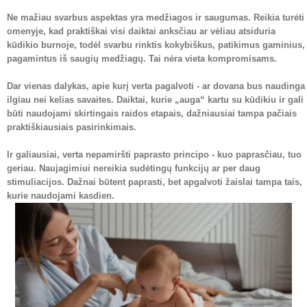
Ne mažiau svarbus aspektas yra medžiagos ir saugumas. Reikia turėti
omenyje, kad praktiškai visi daiktai anksčiau ar vėliau atsiduria
kūdikio burnoje, todėl svarbu rinktis kokybiškus, patikimus gaminius,
pagamintus iš saugių medžiagų. Tai nėra vieta kompromisams.
Dar vienas dalykas, apie kurį verta pagalvoti - ar dovana bus naudinga
ilgiau nei kelias savaites. Daiktai, kurie „auga“ kartu su kūdikiu ir gali
būti naudojami skirtingais raidos etapais, dažniausiai tampa pačiais
praktiškiausiais pasirinkimais.
Ir galiausiai, verta nepamiršti paprasto principo - kuo paprasčiau, tuo
geriau. Naujagimiui nereikia sudėtingų funkcijų ar per daug
stimuliacijos. Dažnai būtent paprasti, bet apgalvoti žaislai tampa tais,
kurie naudojami kasdien.