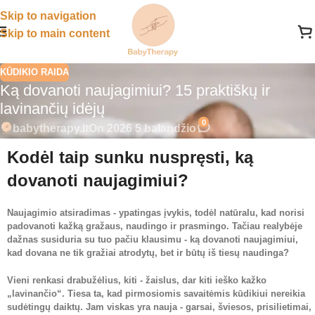
Skip to navigation
Skip to main content
KŪDIKIO RAIDA
Ką dovanoti naujagimiui? 15 praktiškų ir
lavinančių idėjų
0
babytherapy.lt
On 2026 5 balandžio
Kodėl taip sunku nuspręsti, ką
dovanoti naujagimiui?
Naujagimio atsiradimas - ypatingas įvykis, todėl natūralu, kad norisi
padovanoti kažką gražaus, naudingo ir prasmingo. Tačiau realybėje
dažnas susiduria su tuo pačiu klausimu - ką dovanoti naujagimiui,
kad dovana ne tik gražiai atrodytų, bet ir būtų iš tiesų naudinga?
Vieni renkasi drabužėlius, kiti - žaislus, dar kiti ieško kažko
„lavinančio“. Tiesa ta, kad pirmosiomis savaitėmis kūdikiui nereikia
sudėtingų daiktų. Jam viskas yra nauja - garsai, šviesos, prisilietimai,