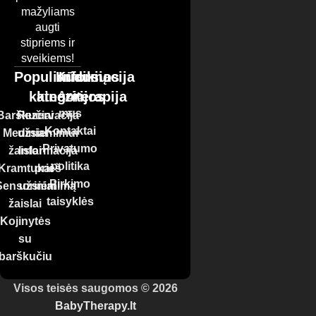
mažyliams
augti
stipriems ir
sveikiems!
Populiariausios
Kūdikių
Informacija
kategorijos
kineziterapija
Apie
mus
Barškučiai
Rezervacija
Kontaktai
Mediniai
užsiemimui
Privatumo
žaislai
Informacija
politika
Kramtukai
prieš
Pirkimo
Sensoriniai
užsiėmimą
taisyklės
žaislai
Kojinytės
su
barškučiu
Visos teisės saugomos © 2026
BabyTherapy.lt