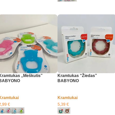
Į krepšelį
Pasirinkti savybes
Kramtukas „Meškutis”
Kramtukas “Žiedas”
BABYONO
BABYONO
Kramtukai
Kramtukai
2,99
€
5,39
€