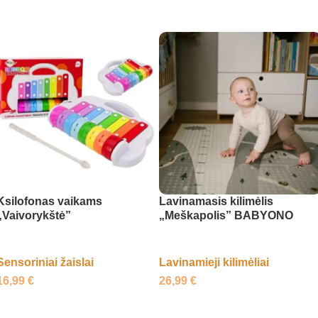
Pasirinkti savybes
Pasirinkti savybes
Ksilofonas vaikams
Lavinamasis kilimėlis
„Vaivorykštė”
„Meškapolis” BABYONO
Sensoriniai žaislai
Lavinamieji kilimėliai
16,99
€
26,99
€
Į krepšelį
Į krepšelį