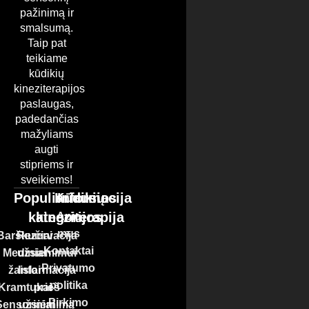
pažinimą ir
smalsumą.
Taip pat
teikiame
kūdikių
kineziterapijos
paslaugas,
padedančias
mažyliams
augti
stipriems ir
sveikiems!
Populiariausios
Kūdikių
Informacija
kategorijos
kineziterapija
Apie
mus
Barškučiai
Rezervacija
Kontaktai
Mediniai
užsiemimui
Privatumo
žaislai
Informacija
politika
Kramtukai
prieš
Pirkimo
Sensoriniai
užsiėmimą