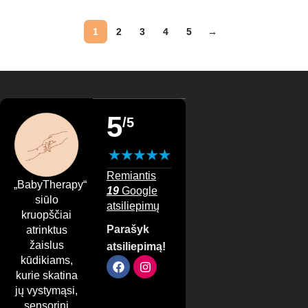
1
2
3
4
5
→
5
/5
Remiantis
„BabyTherapy“
19
Google
siūlo
atsiliepimų
kruopščiai
Parašyk
atrinktus
žaislus
atsiliepimą!
kūdikiams,
kurie skatina
jų vystymąsi,
sensorinį