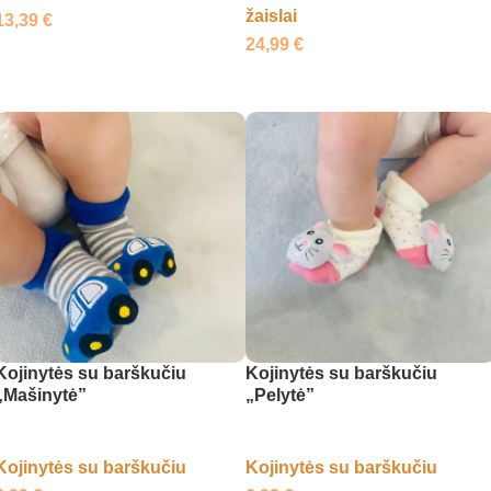
žaislai
13,39
€
24,99
€
Į krepšelį
Į krepšelį
Kojinytės su barškučiu
Kojinytės su barškučiu
„Mašinytė”
„Pelytė”
Kojinytės su barškučiu
Kojinytės su barškučiu