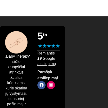
5
/5
Remiantis
„BabyTherapy“
19
Google
siūlo
atsiliepimų
kruopščiai
Parašyk
atrinktus
žaislus
atsiliepimą!
kūdikiams,
kurie skatina
jų vystymąsi,
sensorinį
pažinimą ir