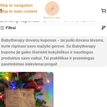
Skip to navigation
Skip to main content
Dovanų kuponas
Pagrindinis
»
Dovanų kuponas
Filtrai
Babytherapy dovanų kuponas
– tai puiki dovana tėvams,
kurie rūpinasi savo mažylio gerove. Su
Babytherapy
kuponu
jie galės išsirinkti kokybiškus ir naudingus
produktus savo vaikui. Tai praktiškas ir prasmingas
pasirinkimas kiekvienai progai!