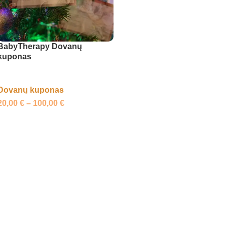
BabyTherapy Dovanų
kuponas
Dovanų kuponas
20,00
€
–
100,00
€
Pasirinkti savybes