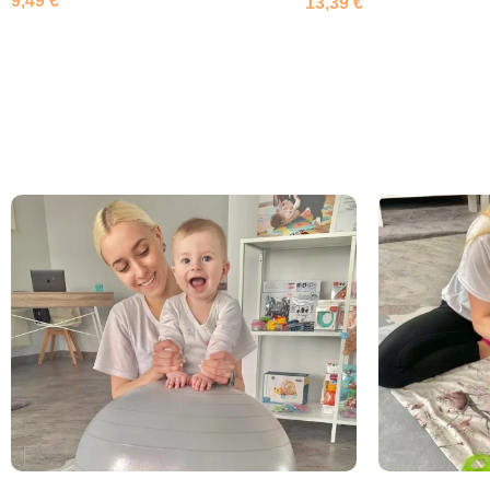
9,49
€
13,39
€