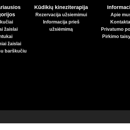
riausios
Kūdikių kineziterapija
Informaci
orijos
Rezervacija užsiemimui
Apie mu
kučiai
Informacija prieš
Kontakta
i žaislai
užsiėmimą
Privatumo pol
tukai
Pirkimo tais
iai žaislai
su barškučiu