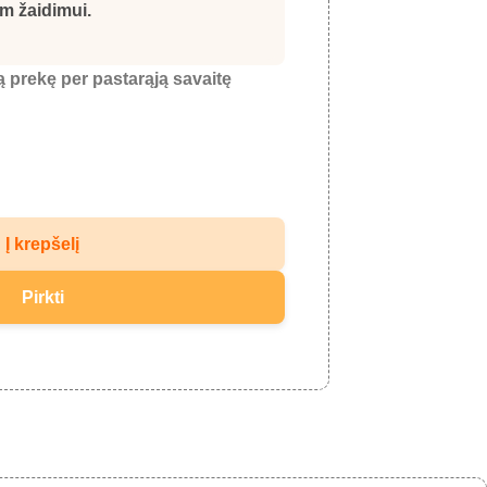
m žaidimui.
ią prekę per pastarąją savaitę
Į krepšelį
Pirkti