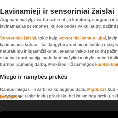
Lavinamieji ir sensoriniai žaislai
Auginant mažylį, svarbu užtikrinti jo komfortą, saugumą ir
lavinamąsias priemones, kurios padės vaikui augti, pažinti p
Sensoriniai žaislai
, tokie kaip
sensoriniai kamuoliukai
, lavi
lavinamasis kubas – tai daugybė atradimų ir iššūkių mažyli
natūralumu ir ilgaamžiškumu, skatina vaiko sensorinį pažin
skatina koordinaciją, padedant mažyliui mokytis suimti dai
burnos raumenų darbą. Minkštos ir žaismingos
kūdikio koj
Miego ir ramybės prekės
Ramus miegas – svarbi vaiko augimo dalis.
Migdukas
kūdik
asortimente rasite ir kitų praktiškų bei žaismingų prekių, s
Daugiau
Visi mūsų produktai yra pagaminti iš kokybiškų, saugių medž
suteikite jam viską, ko reikia smalsiam, laimingam ir harm