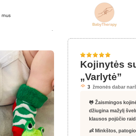
e mus
ytės su barškučiu „Varlytė”
Kojinytės s
„Varlytė”
3
žmonės dabar narš
🐸 Žaismingos
kojin
džiugina mažylį švel
klausos pojūčio raid
👶 Minkštos, patogios