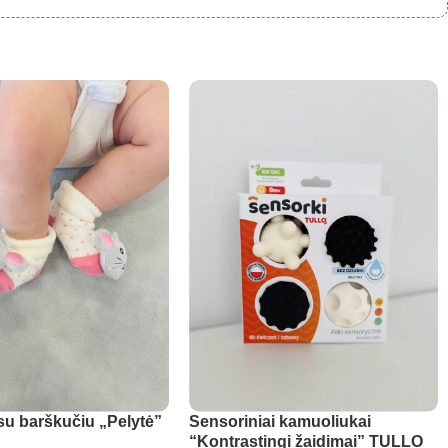
su barškučiu „Pelytė”
Sensoriniai kamuoliukai
“Kontrastingi žaidimai” TULLO