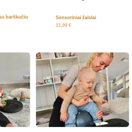
su barškučiu
Sensoriniai žaislai
11,99
€