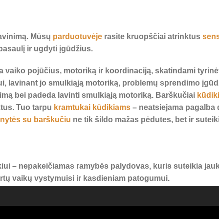
 lavinimą. Mūsų
parduotuvėje
rasite kruopščiai atrinktus
sens
asaulį ir ugdyti įgūdžius.
na vaiko pojūčius, motoriką ir koordinaciją, skatindami tyrin
ui, lavinant jo smulkiąją motoriką, problemų sprendimo įgū
imą bei padeda lavinti smulkiąją motoriką. Barškučiai
kūdik
ktus. Tuo tarpu
kramtukai kūdikiams
– neatsiejama pagalba d
inytės su barškučiu
ne tik šildo mažas pėdutes, bet ir sute
iui – nepakeičiamas ramybės palydovas, kuris suteikia jauk
kirtų vaikų vystymuisi ir kasdieniam patogumui.
iagų, atitinkančių aukščiausius standartus. Rinkitės atsaki
oningam augimui!