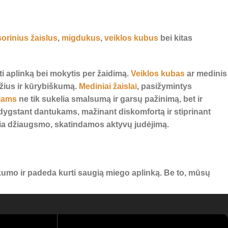
orinius žaislus
,
migdukus
,
veiklos kubus
bei kitas
ėti aplinką bei mokytis per žaidimą.
Veiklos kubas
ar medinis
džius ir kūrybiškumą.
Mediniai žaislai
, pasižymintys
iams
ne tik sukelia smalsumą ir garsų pažinimą, bet ir
ygstant dantukams, mažinant diskomfortą ir stiprinant
ikia džiaugsmo, skatindamos aktyvų judėjimą.
umo ir padeda kurti saugią miego aplinką. Be to, mūsų
ngai – atraskite geriausias prekes savo mažyliui ir