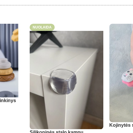
NUOLAIDA
inkinys
Kojinytės 
Silikoninės stalo kampų