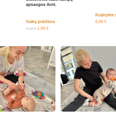
apsaugos 4vnt.
Kojinytės 
6,99
€
Vaikų priežiūra
1,89
€
2,10
€