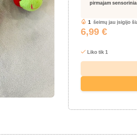
pirmajam sensorinia
1
šeimų jau įsigijo š
6,99
€
Liko tik 1