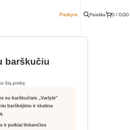
Paieška
0
/
0,00
Paskyra
u barškučiu
o šią prekę
ės su barškučiais „Varlytė“
niu barškėjimu ir skatina
ą.
 ir puikiai tinkančios