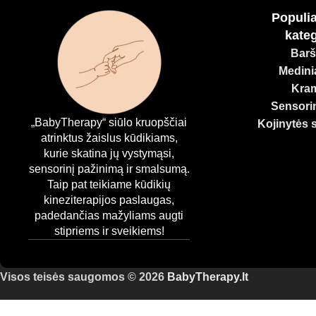
Populia
kateg
Barš
Medinia
Kram
Sensorin
„BabyTherapy“ siūlo kruopščiai
Kojinytės 
atrinktus žaislus kūdikiams,
kurie skatina jų vystymąsi,
sensorinį pažinimą ir smalsumą.
Taip pat teikiame kūdikių
kineziterapijos paslaugas,
padedančias mažyliams augti
stipriems ir sveikiems!
Visos teisės saugomos © 2026
BabyTherapy.lt