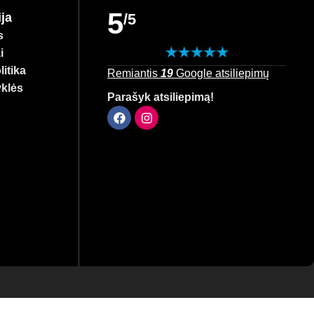
5
ja
/5
s
i
itika
Remiantis
19
Google atsiliepimų
yklės
Parašyk atsiliepimą!