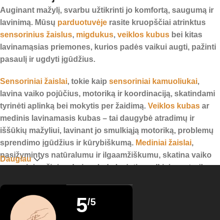
Auginant mažylį, svarbu užtikrinti jo komfortą, saugumą ir
lavinimą. Mūsų
parduotuvėje
rasite kruopščiai atrinktus
sensorinius žaislus
,
migdukus
,
veiklos kubus
bei kitas
lavinamąsias priemones, kurios padės vaikui augti, pažinti
pasaulį ir ugdyti įgūdžius.
Sensoriniai žaislai
, tokie kaip
sensoriniai kamuoliukai
,
lavina vaiko pojūčius, motoriką ir koordinaciją, skatindami
tyrinėti aplinką bei mokytis per žaidimą.
Veiklos kubas
ar
medinis lavinamasis kubas – tai daugybė atradimų ir
iššūkių mažyliui, lavinant jo smulkiąją motoriką, problemų
sprendimo įgūdžius ir kūrybiškumą.
Mediniai žaislai
,
pasižymintys natūralumu ir ilgaamžiškumu, skatina vaiko
Daugiau
sensorinį pažinimą bei padeda lavinti smulkiąją motoriką.
Barškučiai
kūdikiams
ne tik sukelia smalsumą ir garsų
pažinimą, bet ir skatina koordinaciją, padedant mažyliui
5
/5
mokytis suimti daiktus. Tuo tarpu
kramtukai kūdikiams
–
neatsiejama pagalba dygstant dantukams, mažinant