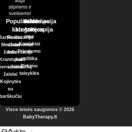
augti
stipriems ir
sveikiems!
Populiariausios
Kūdikių
Informacija
kategorijos
kineziterapija
Apie
mus
Barškučiai
Rezervacija
Kontaktai
Mediniai
užsiemimui
Privatumo
žaislai
Informacija
politika
Kramtukai
prieš
Pirkimo
Sensoriniai
užsiėmimą
taisyklės
žaislai
Kojinytės
su
barškučiu
Visos teisės saugomos © 2026
BabyTherapy.lt