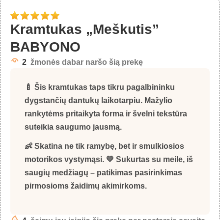
Kramtukas „Meškutis”
BABYONO
2
žmonės dabar naršo šią prekę
🍼 Šis kramtukas taps tikru pagalbininku
dygstančių dantukų laikotarpiu. Mažylio
rankytėms pritaikyta forma ir švelni tekstūra
suteikia saugumo jausmą.
👶 Skatina ne tik ramybę, bet ir smulkiosios
motorikos vystymąsi. 💛 Sukurtas su meile, iš
saugių medžiagų – patikimas pasirinkimas
pirmosioms žaidimų akimirkoms.