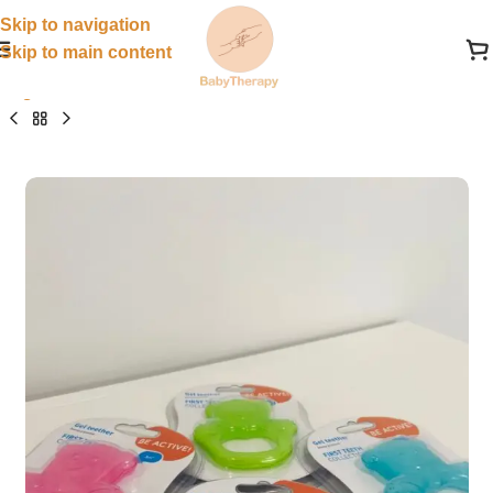
Skip to navigation
Skip to main content
Pagrindinis
»
Parduotuvė
»
Kramtukai
»
Kramtukas „Mešk