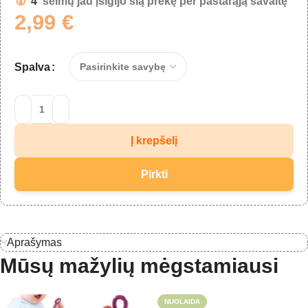
4
šeimų jau įsigijo šią prekę per pastarąją savaitę
2,99
€
Spalva
Į krepšelį
Pirkti
Aprašymas
Mūsų mažylių mėgstamiausi
NUOLAIDA