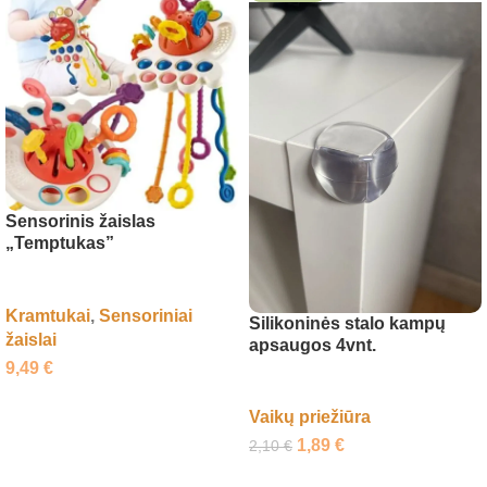
Sensorinis žaislas
„Temptukas”
Kramtukai
,
Sensoriniai
Silikoninės stalo kampų
žaislai
apsaugos 4vnt.
9,49
€
Į krepšelį
Vaikų priežiūra
1,89
€
2,10
€
Į krepšelį