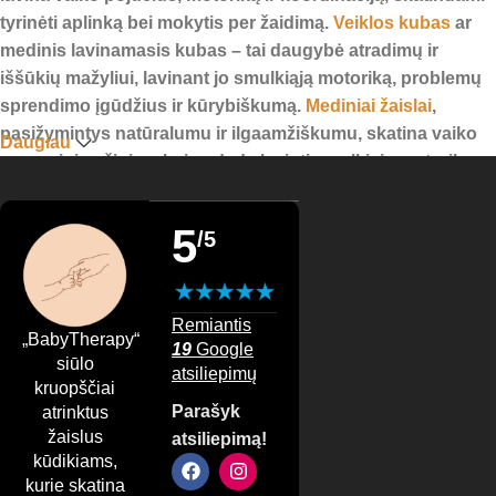
tyrinėti aplinką bei mokytis per žaidimą.
Veiklos kubas
ar
medinis lavinamasis kubas – tai daugybė atradimų ir
iššūkių mažyliui, lavinant jo smulkiąją motoriką, problemų
sprendimo įgūdžius ir kūrybiškumą.
Mediniai žaislai
,
pasižymintys natūralumu ir ilgaamžiškumu, skatina vaiko
Daugiau
sensorinį pažinimą bei padeda lavinti smulkiąją motoriką.
Barškučiai
kūdikiams
ne tik sukelia smalsumą ir garsų
pažinimą, bet ir skatina koordinaciją, padedant mažyliui
5
/5
mokytis suimti daiktus. Tuo tarpu
kramtukai kūdikiams
–
neatsiejama pagalba dygstant dantukams, mažinant
diskomfortą ir stiprinant burnos raumenų darbą. Minkštos
Remiantis
ir žaismingos
kūdikio kojinytės su barškučiu
ne tik šildo
„BabyTherapy“
19
Google
mažas pėdutes, bet ir suteikia džiaugsmo, skatindamos
siūlo
atsiliepimų
aktyvų judėjimą.
kruopščiai
Parašyk
atrinktus
Miego ir ramybės prekės
žaislus
atsiliepimą!
kūdikiams,
kurie skatina
Ramus miegas – svarbi vaiko augimo dalis.
Migdukas