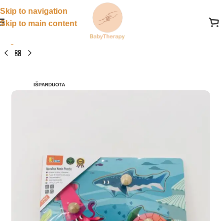
Skip to navigation
Skip to main content
Pagrindinis
»
Parduotuvė
»
Mediniai žaislai
»
Medinė dėlion
IŠPARDUOTA