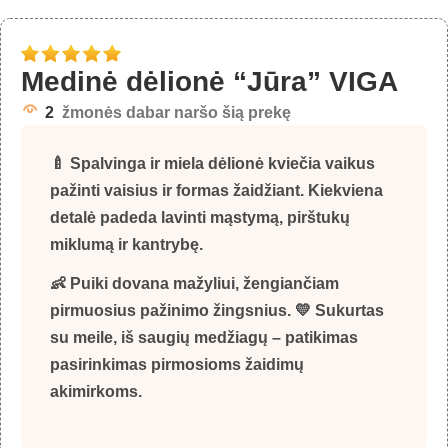
Medinė dėlionė “Jūra” VIGA
2
žmonės dabar naršo šią prekę
🍼 Spalvinga ir miela dėlionė kviečia vaikus
pažinti vaisius ir formas žaidžiant. Kiekviena
detalė padeda lavinti mąstymą, pirštukų
miklumą ir kantrybę.
👶 Puiki dovana mažyliui, žengiančiam
pirmuosius pažinimo žingsnius. 💛 Sukurtas
su meile, iš saugių medžiagų – patikimas
pasirinkimas pirmosioms žaidimų
akimirkoms.