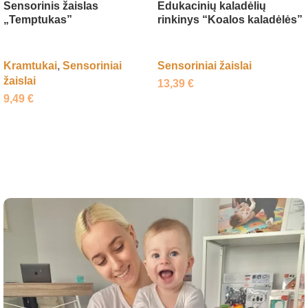
Sensorinis žaislas
Edukacinių kaladėlių
„Temptukas”
rinkinys “Koalos kaladėlės”
Kramtukai
,
Sensoriniai
Sensoriniai žaislai
žaislai
13,39
€
9,49
€
Į krepšelį
Į krepšelį