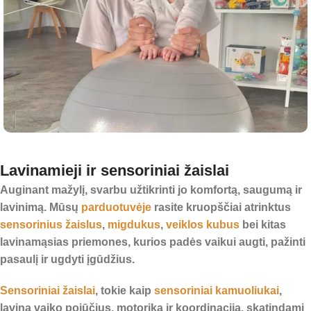
Lavinamieji ir sensoriniai žaislai
Auginant mažylį, svarbu užtikrinti jo komfortą, saugumą ir
lavinimą. Mūsų
parduotuvėje
rasite kruopščiai atrinktus
sensorinius žaislus
,
migdukus
,
veiklos kubus
bei kitas
lavinamąsias priemones, kurios padės vaikui augti, pažinti
pasaulį ir ugdyti įgūdžius.
Sensoriniai žaislai
, tokie kaip
sensoriniai kamuoliukai
,
lavina vaiko pojūčius, motoriką ir koordinaciją, skatindami