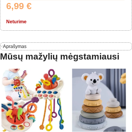
6,99
€
Neturime
Aprašymas
Mūsų mažylių mėgstamiausi