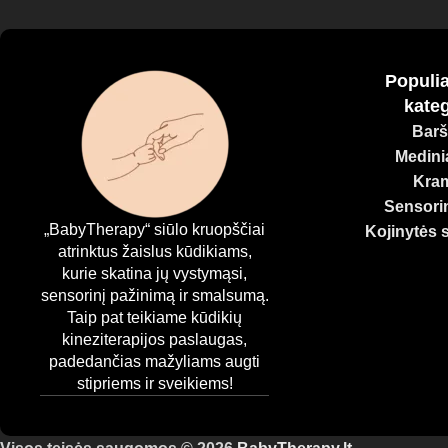
Visi mūsų produktai yra pagaminti iš kokybiškų, saugių medž
suteikite jam viską, ko reikia smalsiam, laimingam ir harm
Populia
kateg
Barš
Medinia
Kram
Sensorin
„BabyTherapy“ siūlo kruopščiai
Kojinytės 
atrinktus žaislus kūdikiams,
kurie skatina jų vystymąsi,
sensorinį pažinimą ir smalsumą.
Taip pat teikiame kūdikių
kineziterapijos paslaugas,
padedančias mažyliams augti
stipriems ir sveikiems!