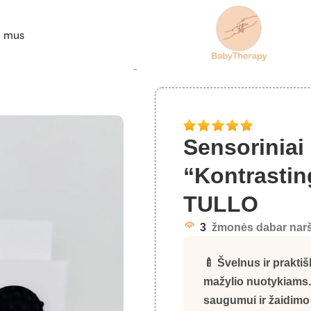
e mus
i kamuoliukai “Kontrastingi žaidimai” TULLO
Sensoriniai
“Kontrastin
TULLO
3
žmonės dabar narš
🍼 Švelnus ir prakt
mažylio nuotykiams.
saugumui ir žaidimo