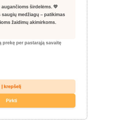
e augančioms širdelėms. 💛
iš saugių medžiagų – patikimas
ioms žaidimų akimirkoms.
ią prekę per pastarąją savaitę
Į krepšelį
Pirkti