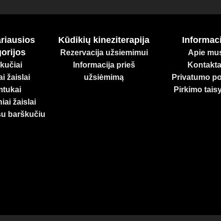
iagų, atitinkančių aukščiausius standartus. Rinkitės atsaki
oningam augimui!
riausios
Kūdikių kineziterapija
Informaci
orijos
Rezervacija užsiemimui
Apie mu
kučiai
Informacija prieš
Kontakta
i žaislai
užsiėmimą
Privatumo pol
tukai
Pirkimo tais
iai žaislai
su barškučiu