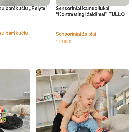
su barškučiu „Pelytė”
Sensoriniai kamuoliukai
“Kontrastingi žaidimai” TULLO
su barškučiu
Sensoriniai žaislai
11,99
€