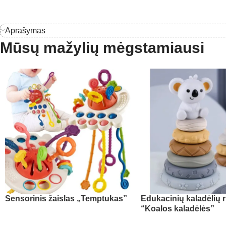
Aprašymas
Mūsų mažylių mėgstamiausi
Sensorinis žaislas „Temptukas”
Edukacinių kaladėlių r
“Koalos kaladėlės”