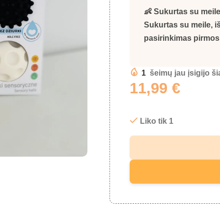
👶 Sukurtas su meil
Sukurtas su meile, 
pasirinkimas pirmos
1
šeimų jau įsigijo š
11,99
€
Liko tik 1