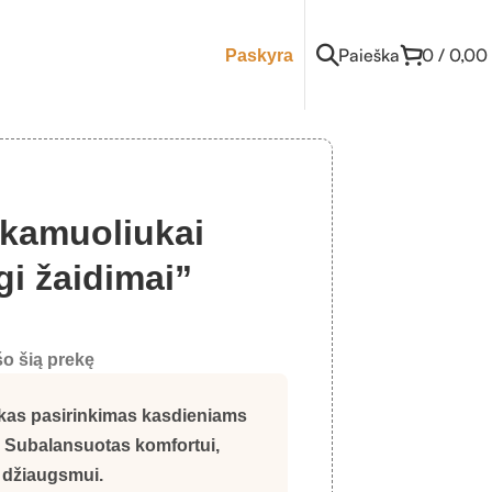
Paieška
0
/
0,00
Paskyra
 kamuoliukai
gi žaidimai”
o šią prekę
iškas pasirinkimas kasdieniams
 Subalansuotas komfortui,
 džiaugsmui.