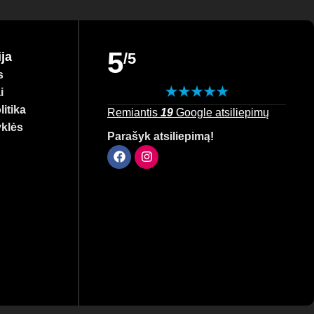
ngai – atraskite geriausias prekes savo mažyliui ir
5
ja
/5
s
i
itika
Remiantis
19
Google atsiliepimų
yklės
Parašyk atsiliepimą!