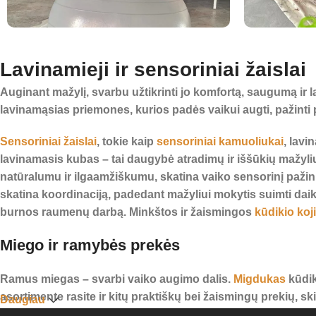
Lavinamieji ir sensoriniai žaislai
Auginant mažylį, svarbu užtikrinti jo komfortą, saugumą ir
lavinamąsias priemones, kurios padės vaikui augti, pažinti p
Sensoriniai žaislai
, tokie kaip
sensoriniai kamuoliukai
, lavi
lavinamasis kubas – tai daugybė atradimų ir iššūkių mažyli
natūralumu ir ilgaamžiškumu, skatina vaiko sensorinį pažin
skatina koordinaciją, padedant mažyliui mokytis suimti dai
burnos raumenų darbą. Minkštos ir žaismingos
kūdikio koj
Miego ir ramybės prekės
Ramus miegas – svarbi vaiko augimo dalis.
Migdukas
kūdik
asortimente rasite ir kitų praktiškų bei žaismingų prekių, s
Daugiau