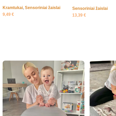
Kramtukai
,
Sensoriniai žaislai
Sensoriniai žaislai
9,49
€
13,39
€