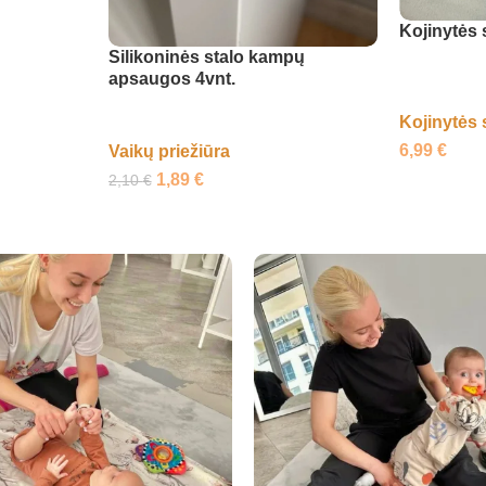
Kojinytės 
Silikoninės stalo kampų
apsaugos 4vnt.
Kojinytės 
6,99
€
Vaikų priežiūra
1,89
€
2,10
€