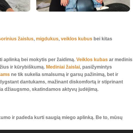
orinius žaislus
,
migdukus
,
veiklos kubus
bei kitas
ėti aplinką bei mokytis per žaidimą.
Veiklos kubas
ar medinis
džius ir kūrybiškumą.
Mediniai žaislai
, pasižymintys
iams
ne tik sukelia smalsumą ir garsų pažinimą, bet ir
ygstant dantukams, mažinant diskomfortą ir stiprinant
ikia džiaugsmo, skatindamos aktyvų judėjimą.
umo ir padeda kurti saugią miego aplinką. Be to, mūsų