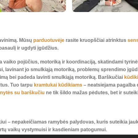
 lavinimą. Mūsų
parduotuvėje
rasite kruopščiai atrinktus
sens
asaulį ir ugdyti įgūdžius.
na vaiko pojūčius, motoriką ir koordinaciją, skatindami tyrin
ui, lavinant jo smulkiąją motoriką, problemų sprendimo įgū
imą bei padeda lavinti smulkiąją motoriką. Barškučiai
kūdik
ktus. Tuo tarpu
kramtukai kūdikiams
– neatsiejama pagalba d
inytės su barškučiu
ne tik šildo mažas pėdutes, bet ir sute
iui – nepakeičiamas ramybės palydovas, kuris suteikia jauk
kirtų vaikų vystymuisi ir kasdieniam patogumui.