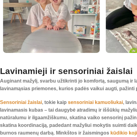
Lavinamieji ir sensoriniai žaislai
Auginant mažylį, svarbu užtikrinti jo komfortą, saugumą ir
lavinamąsias priemones, kurios padės vaikui augti, pažinti p
Sensoriniai žaislai
, tokie kaip
sensoriniai kamuoliukai
, lavi
lavinamasis kubas – tai daugybė atradimų ir iššūkių mažyli
natūralumu ir ilgaamžiškumu, skatina vaiko sensorinį pažin
skatina koordinaciją, padedant mažyliui mokytis suimti dai
burnos raumenų darbą. Minkštos ir žaismingos
kūdikio koj