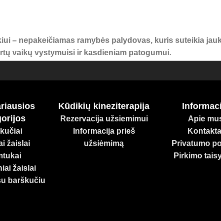
iui – nepakeičiamas ramybės palydovas, kuris suteikia jauk
kirtų vaikų vystymuisi ir kasdieniam patogumui.
iagų, atitinkančių aukščiausius standartus. Rinkitės atsaki
oningam augimui!
riausios
Kūdikių kineziterapija
Informaci
orijos
Rezervacija užsiemimui
Apie mu
kučiai
Informacija prieš
Kontakta
i žaislai
užsiėmimą
Privatumo pol
tukai
Pirkimo tais
iai žaislai
su barškučiu