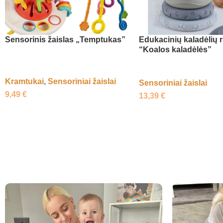
Sensorinis žaislas „Temptukas”
Edukacinių kaladėlių r
“Koalos kaladėlės”
Kramtukai
,
Sensoriniai žaislai
Sensoriniai žaislai
9,49
€
13,39
€