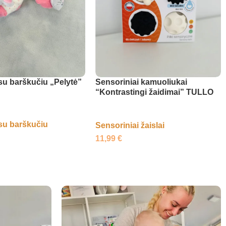
su barškučiu „Pelytė”
Sensoriniai kamuoliukai
“Kontrastingi žaidimai” TULLO
su barškučiu
Sensoriniai žaislai
11,99
€