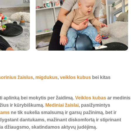
orinius žaislus
,
migdukus
,
veiklos kubus
bei kitas
ėti aplinką bei mokytis per žaidimą.
Veiklos kubas
ar medinis
džius ir kūrybiškumą.
Mediniai žaislai
, pasižymintys
iams
ne tik sukelia smalsumą ir garsų pažinimą, bet ir
ygstant dantukams, mažinant diskomfortą ir stiprinant
ikia džiaugsmo, skatindamos aktyvų judėjimą.