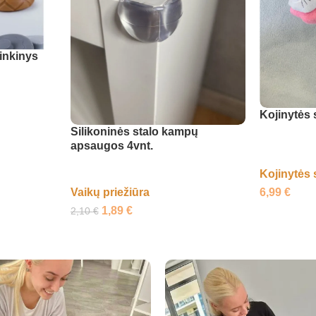
inkinys
Kojinytės 
Silikoninės stalo kampų
apsaugos 4vnt.
Kojinytės 
6,99
€
Vaikų priežiūra
1,89
€
2,10
€