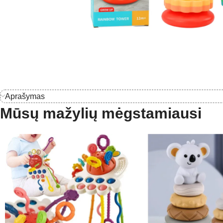
Aprašymas
Mūsų mažylių mėgstamiausi