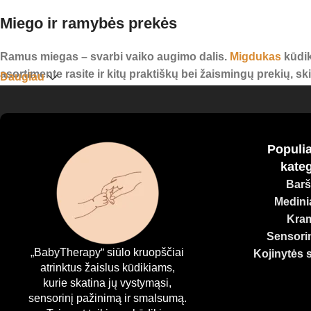
Miego ir ramybės prekės
Ramus miegas – svarbi vaiko augimo dalis.
Migdukas
kūdik
asortimente rasite ir kitų praktiškų bei žaismingų prekių, s
Daugiau
Visi mūsų produktai yra pagaminti iš kokybiškų, saugių medž
suteikite jam viską, ko reikia smalsiam, laimingam ir harm
Populia
kateg
Barš
Medinia
Kram
Sensorin
„BabyTherapy“ siūlo kruopščiai
Kojinytės 
atrinktus žaislus kūdikiams,
kurie skatina jų vystymąsi,
sensorinį pažinimą ir smalsumą.