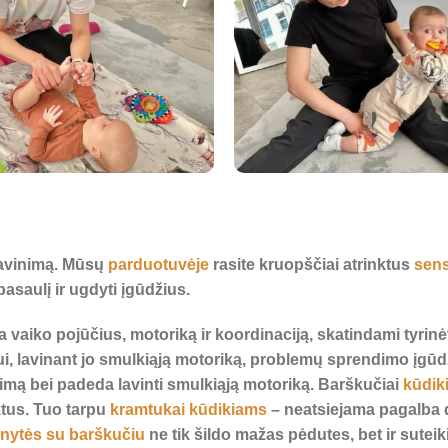
 lavinimą. Mūsų
parduotuvėje
rasite kruopščiai atrinktus
sens
asaulį ir ugdyti įgūdžius.
na vaiko pojūčius, motoriką ir koordinaciją, skatindami tyrin
ui, lavinant jo smulkiąją motoriką, problemų sprendimo įgū
imą bei padeda lavinti smulkiąją motoriką. Barškučiai
kūdik
ktus. Tuo tarpu
kramtukai kūdikiams
– neatsiejama pagalba d
inytės su barškučiu
ne tik šildo mažas pėdutes, bet ir sute