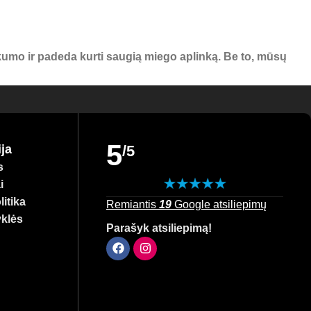
umo ir padeda kurti saugią miego aplinką. Be to, mūsų
ngai – atraskite geriausias prekes savo mažyliui ir
5
ja
/5
s
i
itika
Remiantis
19
Google atsiliepimų
yklės
Parašyk atsiliepimą!