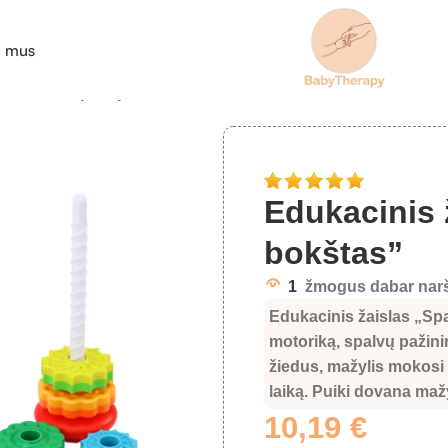
e mus
 žaislas „Spalvų bokštas”
Edukacinis 
bokštas”
1
žmogus dabar narš
Edukacinis žaislas „Spa
motoriką, spalvų pažin
žiedus, mažylis mokosi 
laiką. Puiki dovana mažy
10,19
€