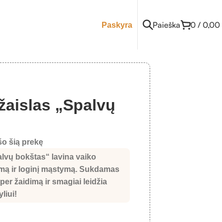
Paieška
0
/
0,00
Paskyra
žaislas „Spalvų
o šią prekę
lvų bokštas“ lavina vaiko
imą ir loginį mąstymą. Sukdamas
per žaidimą ir smagiai leidžia
liui!