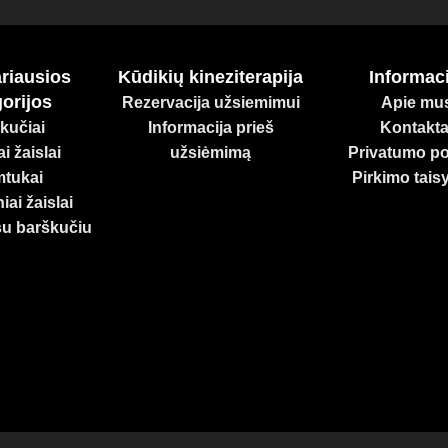
riausios
Kūdikių kineziterapija
Informaci
orijos
Rezervacija užsiemimui
Apie mu
kučiai
Informacija prieš
Kontakta
i žaislai
užsiėmimą
Privatumo pol
tukai
Pirkimo tais
iai žaislai
su barškučiu