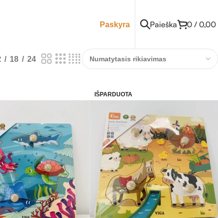
Paieška
0
/
0,00
Paskyra
2
18
24
IŠPARDUOTA