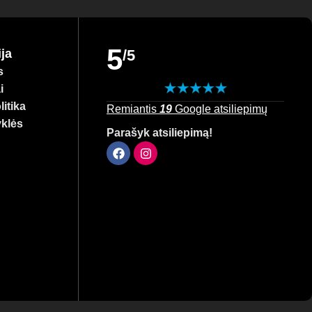
5
ja
/5
s
i
itika
Remiantis
19
Google atsiliepimų
yklės
Parašyk atsiliepimą!