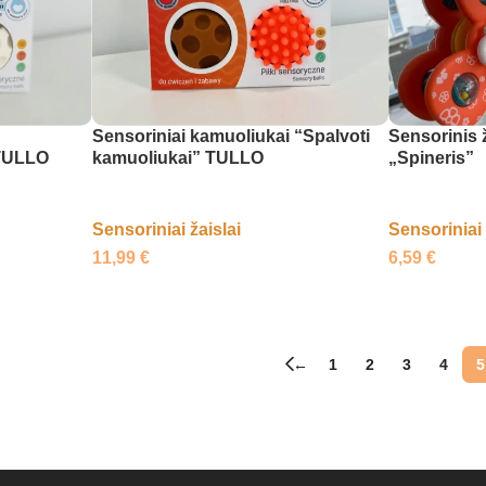
Sensoriniai kamuoliukai “Spalvoti
Sensorinis 
 TULLO
kamuoliukai” TULLO
„Spineris”
Sensoriniai žaislai
Sensoriniai 
11,99
€
6,59
€
←
1
2
3
4
5