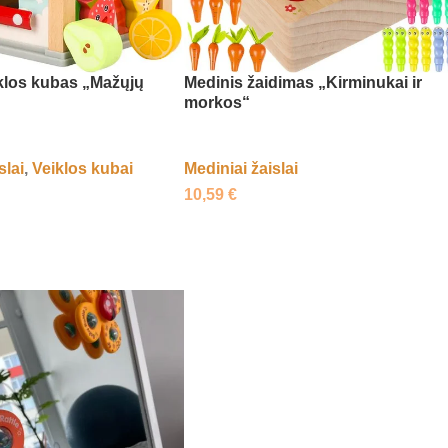
klos kubas „Mažųjų
Medinis žaidimas „Kirminukai ir
morkos“
slai
,
Veiklos kubai
Mediniai žaislai
10,59
€