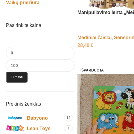
Vaikų priežiūra
Manipuliavimo lenta „Me
Pasirinkite kaina
Mediniai žaislai
,
Sensorini
28,49
€
IŠPARDUOTA
Filtruoti
Prekinis ženklas
Babyono
12
Lean Toys
7