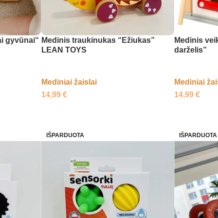
ai gyvūnai“
Medinis traukinukas “Ežiukas”
Medinis vei
LEAN TOYS
darželis”
Mediniai žaislai
Mediniai žai
14,99
€
14,99
€
IŠPARDUOTA
IŠPARDUOTA