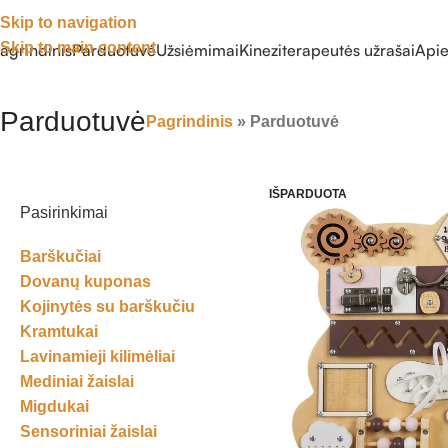
Skip to navigation
Skip to main content
agrindinis
Parduotuvė
Užsiėmimai
Kineziterapeutės užrašai
Api
Parduotuvė
Pagrindinis
»
Parduotuvė
IŠPARDUOTA
Pasirinkimai
Barškučiai
Dovanų kuponas
Kojinytės su barškučiu
Kramtukai
Lavinamieji kilimėliai
Mediniai žaislai
Migdukai
Sensoriniai žaislai