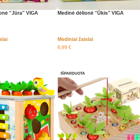
ionė “Jūra” VIGA
Medinė dėlionė “Ūkis” VIGA
slai
Mediniai žaislai
6,99
€
IŠPARDUOTA