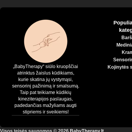
Populia
kateg
Barš
Medinia
Kram
Sensorin
„BabyTherapy“ siūlo kruopščiai
Kojinytės 
atrinktus žaislus kūdikiams,
kurie skatina jų vystymąsi,
sensorinį pažinimą ir smalsumą.
Taip pat teikiame kūdikių
kineziterapijos paslaugas,
padedančias mažyliams augti
stipriems ir sveikiems!
Visos teisės saugomos © 2026
BabyTherapy.lt