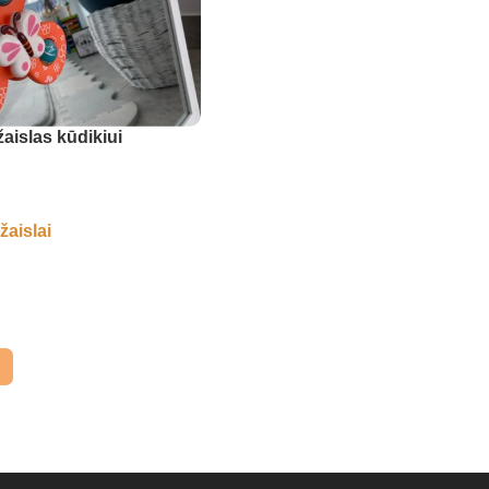
žaislas kūdikiui
žaislai