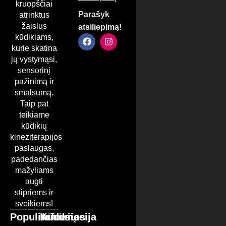
kruopščiai
Parašyk
atrinktus
žaislus
atsiliepimą!
kūdikiams,
kurie skatina
jų vystymąsi,
sensorinį
pažinimą ir
smalsumą.
Taip pat
teikiame
kūdikių
kineziterapijos
paslaugas,
padedančias
mažyliams
augti
stipriems ir
sveikiems!
Populiariausios
Kūdikių
Informacija