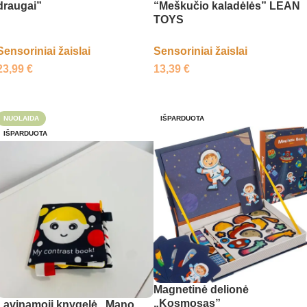
draugai”
“Meškučio kaladėlės” LEAN
TOYS
Sensoriniai žaislai
Sensoriniai žaislai
23,99
€
13,39
€
Daugiau
Daugiau
NUOLAIDA
IŠPARDUOTA
IŠPARDUOTA
Magnetinė delionė
„Kosmosas”
Lavinamoji knygelė „Mano