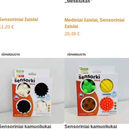
„Meškiukas“
Sensoriniai žaislai
Mediniai žaislai
,
Sensoriniai
žaislai
11,20
€
28,49
€
Daugiau
Daugiau
IŠPARDUOTA
IŠPARDUOTA
Sensoriniai kamuoliukai
Sensoriniai kamuoliukai