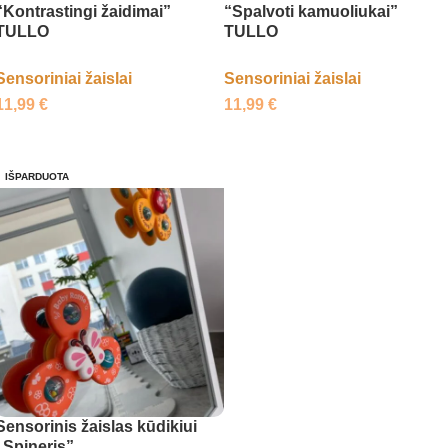
“Kontrastingi žaidimai”
“Spalvoti kamuoliukai”
TULLO
TULLO
Sensoriniai žaislai
Sensoriniai žaislai
11,99
€
11,99
€
Daugiau
Daugiau
IŠPARDUOTA
Sensorinis žaislas kūdikiui
„Spineris”