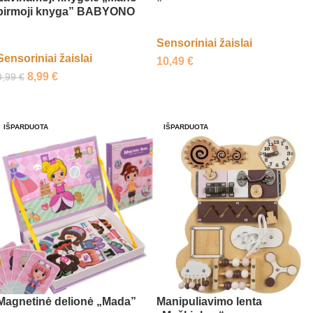
pirmoji knyga” BABYONO
Sensoriniai žaislai
Sensoriniai žaislai
10,49
€
8,99
€
9,99
€
Daugiau
Daugiau
IŠPARDUOTA
IŠPARDUOTA
Magnetinė delionė „Mada”
Manipuliavimo lenta