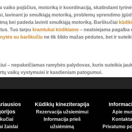
na vaiko pojūčius, motoriką ir koordinaciją, skatindami tyrin
ui, lavinant jo smulkiąją motoriką, problemų sprendimo įgū
imą bei padeda lavinti smulkiąją motoriką. Barškučiai
kūdik
ktus. Tuo tarpu
kramtukai kūdikiams
– neatsiejama pagalba d
inytės su barškučiu
ne tik šildo mažas pėdutes, bet ir sute
iui – nepakeičiamas ramybės palydovas, kuris suteikia jauk
kirtų vaikų vystymuisi ir kasdieniam patogumui.
iagų, atitinkančių aukščiausius standartus. Rinkitės atsaki
oningam augimui!
riausios
Kūdikių kineziterapija
Informaci
orijos
Rezervacija užsiemimui
Apie mu
kučiai
Informacija prieš
Kontakta
i žaislai
užsiėmimą
Privatumo pol