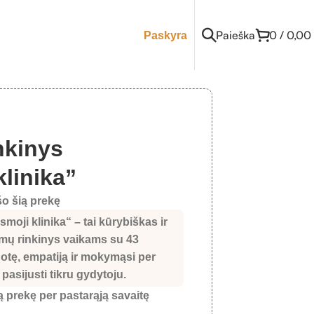
Paieška
0
/
0,00
Paskyra
nkinys
klinika”
o šią prekę
smoji klinika“
– tai kūrybiškas ir
imų rinkinys vaikams su 43
uotę, empatiją ir mokymąsi per
 pasijusti tikru gydytoju.
ią prekę per pastarąją savaitę