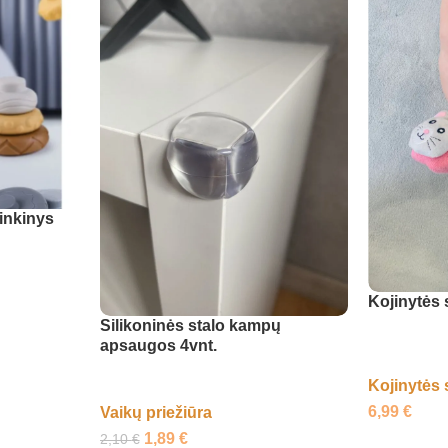
inkinys
Kojinytės 
Silikoninės stalo kampų
apsaugos 4vnt.
Kojinytės 
6,99
€
Vaikų priežiūra
1,89
€
2,10
€