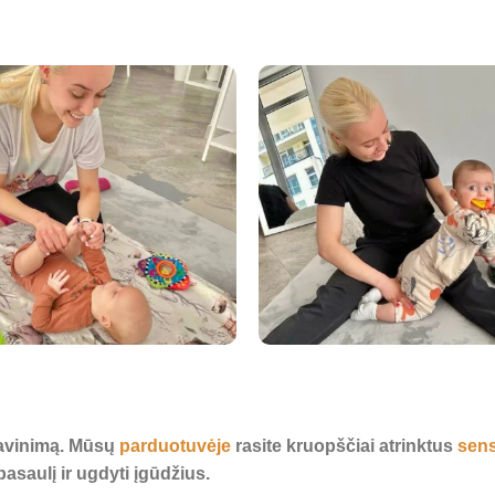
 lavinimą. Mūsų
parduotuvėje
rasite kruopščiai atrinktus
sens
asaulį ir ugdyti įgūdžius.