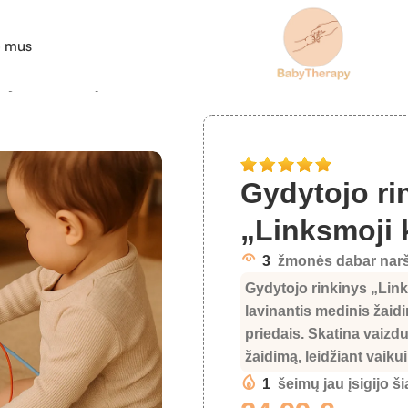
e mus
nys „Linksmoji klinika”
Gydytojo ri
„Linksmoji 
3
žmonės dabar narš
Gydytojo rinkinys „Link
lavinantis medinis žaid
priedais. Skatina vaizd
žaidimą, leidžiant vaikui
1
šeimų jau įsigijo š