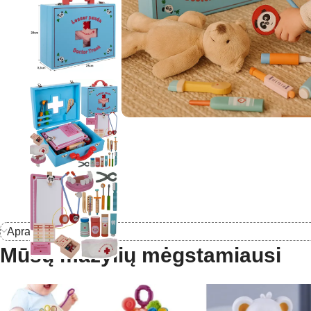
Aprašymas
Mūsų mažylių mėgstamiausi