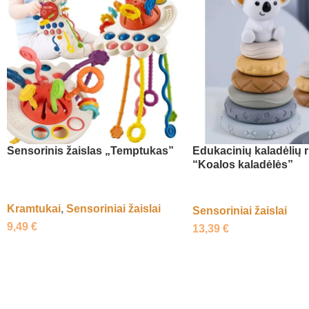
Sensorinis žaislas „Temptukas”
Edukacinių kaladėlių r
“Koalos kaladėlės”
Kramtukai
,
Sensoriniai žaislai
Sensoriniai žaislai
9,49
€
13,39
€