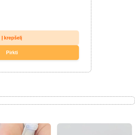
Į krepšelį
Pirkti