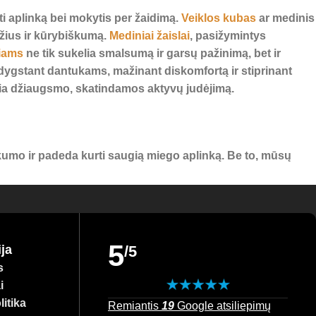
ėti aplinką bei mokytis per žaidimą.
Veiklos kubas
ar medinis
džius ir kūrybiškumą.
Mediniai žaislai
, pasižymintys
iams
ne tik sukelia smalsumą ir garsų pažinimą, bet ir
ygstant dantukams, mažinant diskomfortą ir stiprinant
ikia džiaugsmo, skatindamos aktyvų judėjimą.
umo ir padeda kurti saugią miego aplinką. Be to, mūsų
ngai – atraskite geriausias prekes savo mažyliui ir
5
ja
/5
s
i
itika
Remiantis
19
Google atsiliepimų