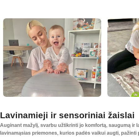
Lavinamieji ir sensoriniai žaislai
Auginant mažylį, svarbu užtikrinti jo komfortą, saugumą ir
lavinamąsias priemones, kurios padės vaikui augti, pažinti p