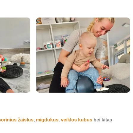
orinius žaislus
,
migdukus
,
veiklos kubus
bei kitas