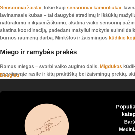
Sensoriniai žaislai
, tokie kaip
sensoriniai kamuoliukai
, lavi
lavinamasis kubas – tai daugybė atradimų ir iššūkių mažyli
natūralumu ir ilgaamžiškumu, skatina vaiko sensorinį pažin
skatina koordinaciją, padedant mažyliui mokytis suimti dai
burnos raumenų darbą. Minkštos ir žaismingos
kūdikio koj
Miego ir ramybės prekės
Ramus miegas – svarbi vaiko augimo dalis.
Migdukas
kūdik
asortimente rasite ir kitų praktiškų bei žaismingų prekių, s
Daugiau
Visi mūsų produktai yra pagaminti iš kokybiškų, saugių medž
suteikite jam viską, ko reikia smalsiam, laimingam ir harm
Populia
kateg
Barš
Medinia