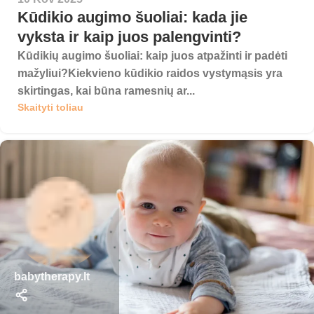
Kūdikio augimo šuoliai: kada jie
vyksta ir kaip juos palengvinti?
Kūdikių augimo šuoliai: kaip juos atpažinti ir padėti
mažyliui?Kiekvieno kūdikio raidos vystymąsis yra
skirtingas, kai būna ramesnių ar...
Skaityti toliau
babytherapy.lt