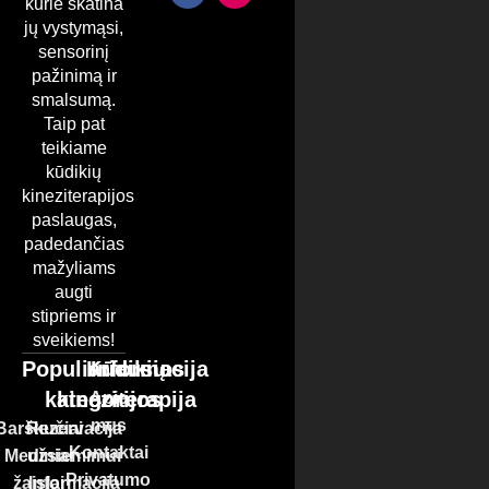
kurie skatina
jų vystymąsi,
sensorinį
pažinimą ir
smalsumą.
Taip pat
teikiame
kūdikių
kineziterapijos
paslaugas,
padedančias
mažyliams
augti
stipriems ir
sveikiems!
Populiariausios
Kūdikių
Informacija
kategorijos
kineziterapija
Apie
mus
Barškučiai
Rezervacija
Kontaktai
Mediniai
užsiemimui
Privatumo
žaislai
Informacija