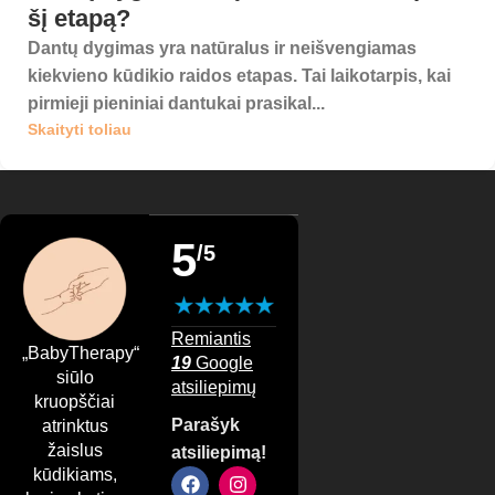
šį etapą?
Dantų dygimas yra natūralus ir neišvengiamas
kiekvieno kūdikio raidos etapas. Tai laikotarpis, kai
pirmieji pieniniai dantukai prasikal...
Skaityti toliau
5
/5
Remiantis
„BabyTherapy“
19
Google
siūlo
atsiliepimų
kruopščiai
Parašyk
atrinktus
žaislus
atsiliepimą!
kūdikiams,