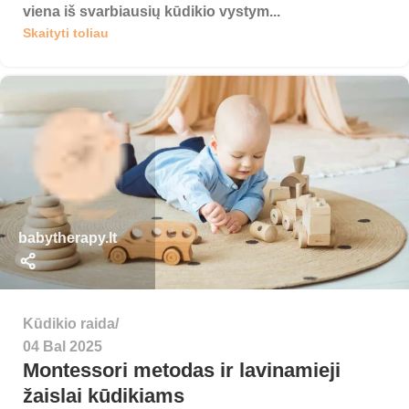
viena iš svarbiausių kūdikio vystym...
Skaityti toliau
babytherapy.lt
Kūdikio raida
04 Bal 2025
Montessori metodas ir lavinamieji
žaislai kūdikiams