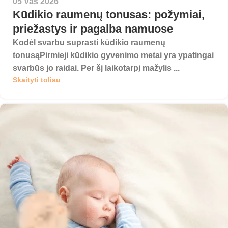
05 Vas 2026
Kūdikio raumenų tonusas: požymiai,
priežastys ir pagalba namuose
Kodėl svarbu suprasti kūdikio raumenų
tonusąPirmieji kūdikio gyvenimo metai yra ypatingai
svarbūs jo raidai. Per šį laikotarpį mažylis ...
Skaityti toliau