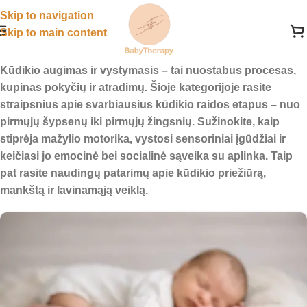
Skip to navigation
Skip to main content
Kūdikio augimas ir vystymasis – tai nuostabus procesas,
kupinas pokyčių ir atradimų. Šioje kategorijoje rasite
straipsnius apie svarbiausius kūdikio raidos etapus – nuo
pirmųjų šypsenų iki pirmųjų žingsnių. Sužinokite, kaip
stiprėja mažylio motorika, vystosi sensoriniai įgūdžiai ir
keičiasi jo emocinė bei socialinė sąveika su aplinka. Taip
pat rasite naudingų patarimų apie kūdikio priežiūrą,
mankštą ir lavinamąją veiklą.