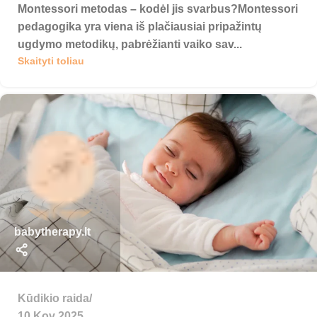
Montessori metodas – kodėl jis svarbus?Montessori
pedagogika yra viena iš plačiausiai pripažintų
ugdymo metodikų, pabrėžianti vaiko sav...
Skaityti toliau
babytherapy.lt
Kūdikio raida
10 Kov 2025