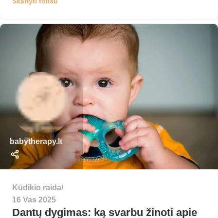
Skaityti toliau
babytherapy.lt
Kūdikio raida
16 Vas 2025
Dantų dygimas: ką svarbu žinoti apie