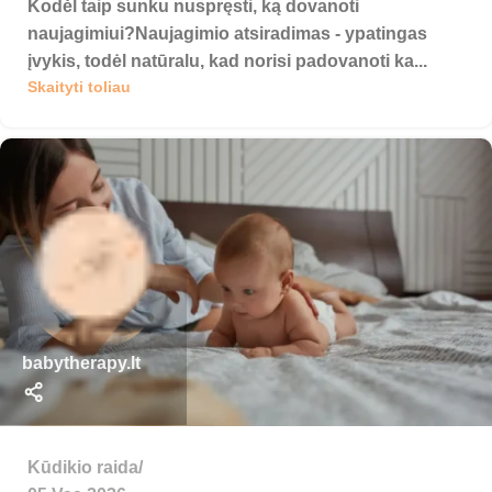
Kodėl taip sunku nuspręsti, ką dovanoti
naujagimiui?Naujagimio atsiradimas - ypatingas
įvykis, todėl natūralu, kad norisi padovanoti ka...
Skaityti toliau
babytherapy.lt
Kūdikio raida