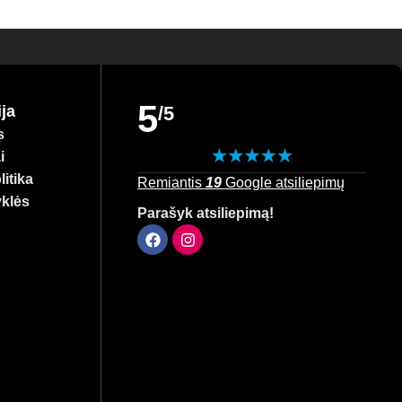
ngai – atraskite geriausias prekes savo mažyliui ir
5
ja
/5
s
i
itika
Remiantis
19
Google atsiliepimų
yklės
Parašyk atsiliepimą!