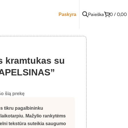
Paieška
0
/
0,00
Paskyra
s kramtukas su
“APELSINAS”
o šią prekę
s tikru pagalbininku
laikotarpiu. Mažylio rankytėms
švelni tekstūra suteikia saugumo