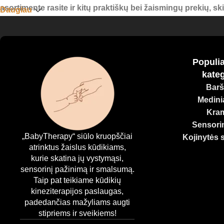
asortimente rasite ir kitų praktiškų bei žaismingų prekių, s
Daugiau
Visi mūsų produktai yra pagaminti iš kokybiškų, saugių medž
suteikite jam viską, ko reikia smalsiam, laimingam ir harm
Populia
kateg
Barš
Medinia
Kram
Sensorin
„BabyTherapy“ siūlo kruopščiai
Kojinytės 
atrinktus žaislus kūdikiams,
kurie skatina jų vystymąsi,
sensorinį pažinimą ir smalsumą.
Taip pat teikiame kūdikių
kineziterapijos paslaugas,
padedančias mažyliams augti
stipriems ir sveikiems!