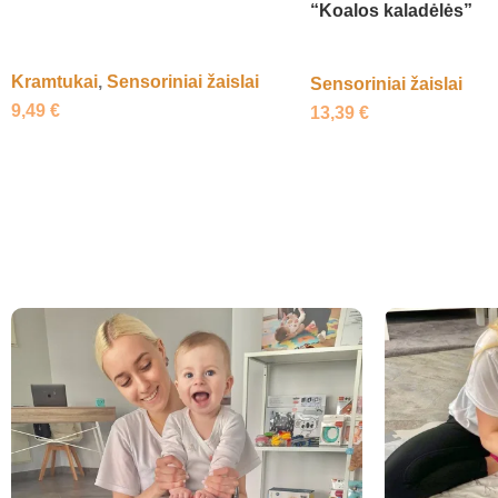
“Koalos kaladėlės”
Kramtukai
,
Sensoriniai žaislai
Sensoriniai žaislai
9,49
€
13,39
€