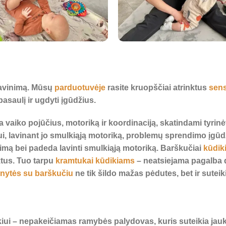
 lavinimą. Mūsų
parduotuvėje
rasite kruopščiai atrinktus
sens
asaulį ir ugdyti įgūdžius.
na vaiko pojūčius, motoriką ir koordinaciją, skatindami tyrin
ui, lavinant jo smulkiąją motoriką, problemų sprendimo įgū
imą bei padeda lavinti smulkiąją motoriką. Barškučiai
kūdik
ktus. Tuo tarpu
kramtukai kūdikiams
– neatsiejama pagalba d
inytės su barškučiu
ne tik šildo mažas pėdutes, bet ir sute
iui – nepakeičiamas ramybės palydovas, kuris suteikia jauk