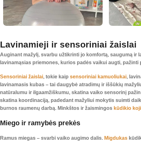
Lavinamieji ir sensoriniai žaislai
Auginant mažylį, svarbu užtikrinti jo komfortą, saugumą ir
lavinamąsias priemones, kurios padės vaikui augti, pažinti p
Sensoriniai žaislai
, tokie kaip
sensoriniai kamuoliukai
, lavi
lavinamasis kubas – tai daugybė atradimų ir iššūkių mažyli
natūralumu ir ilgaamžiškumu, skatina vaiko sensorinį pažin
skatina koordinaciją, padedant mažyliui mokytis suimti dai
burnos raumenų darbą. Minkštos ir žaismingos
kūdikio koj
Miego ir ramybės prekės
Ramus miegas – svarbi vaiko augimo dalis.
Migdukas
kūdik