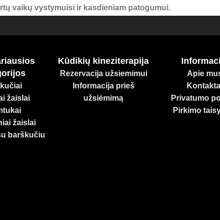
kirtų vaikų vystymuisi ir kasdieniam patogumui.
iagų, atitinkančių aukščiausius standartus. Rinkitės atsaki
oningam augimui!
riausios
Kūdikių kineziterapija
Informaci
orijos
Rezervacija užsiemimui
Apie mu
kučiai
Informacija prieš
Kontakta
i žaislai
užsiėmimą
Privatumo pol
tukai
Pirkimo tais
iai žaislai
su barškučiu