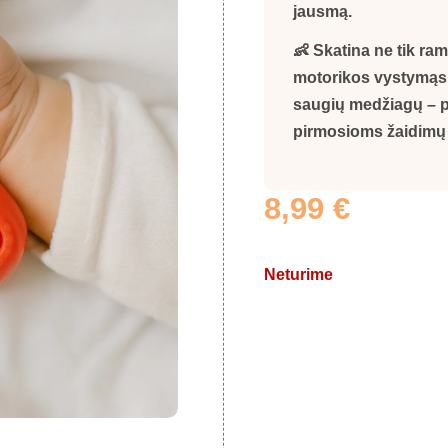
jausmą.
👶 Skatina ne tik ra
motorikos vystymąsi.
saugių medžiagų – p
pirmosioms žaidimų
8,99
€
Neturime