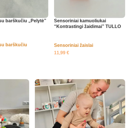
su barškučiu „Pelytė”
Sensoriniai kamuoliukai
“Kontrastingi žaidimai” TULLO
su barškučiu
Sensoriniai žaislai
11,99
€