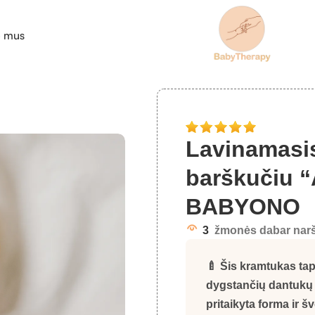
e mus
mtukas su barškučiu “APELSINAS” BABYONO
Lavinamasi
barškučiu 
BABYONO
3
žmonės dabar narš
🍼 Šis kramtukas tap
dygstančių dantukų 
pritaikyta forma ir 