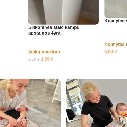
Kojinytės 
Silikoninės stalo kampų
apsaugos 4vnt.
Kojinytės 
6,99
€
Vaikų priežiūra
1,89
€
2,10
€