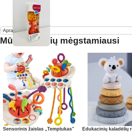
Aprašymas
Mūsų mažylių mėgstamiausi
Sensorinis žaislas „Temptukas”
Edukacinių kaladėlių r