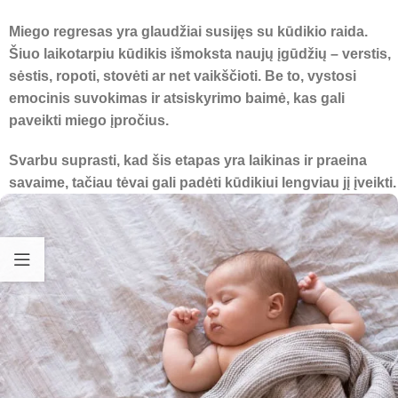
Miego regresas yra glaudžiai susijęs su kūdikio raida.
Šiuo laikotarpiu kūdikis išmoksta naujų įgūdžių – verstis,
sėstis, ropoti, stovėti ar net vaikščioti. Be to, vystosi
emocinis suvokimas ir atsiskyrimo baimė, kas gali
paveikti miego įpročius.
Svarbu suprasti, kad šis etapas yra laikinas ir praeina
savaime, tačiau tėvai gali padėti kūdikiui lengviau jį įveikti.