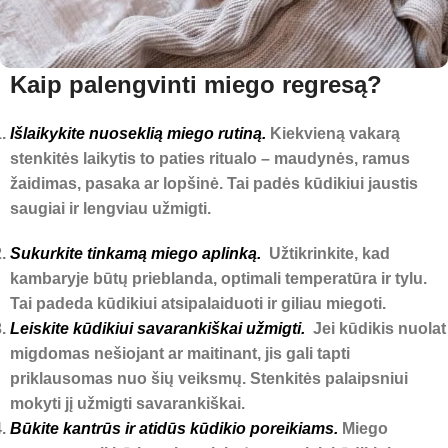
Kaip palengvinti miego regresą?
Išlaikykite nuoseklią miego rutiną.
Kiekvieną vakarą
stenkitės laikytis to paties ritualo – maudynės, ramus
žaidimas, pasaka ar lopšinė. Tai padės kūdikiui jaustis
saugiai ir lengviau užmigti.
Sukurkite tinkamą miego aplinką.
Užtikrinkite, kad
kambaryje būtų prieblanda, optimali temperatūra ir tylu.
Tai padeda kūdikiui atsipalaiduoti ir giliau miegoti.
Leiskite kūdikiui savarankiškai užmigti.
Jei kūdikis nuolat
migdomas nešiojant ar maitinant, jis gali tapti
priklausomas nuo šių veiksmų. Stenkitės palaipsniui
mokyti jį užmigti savarankiškai.
Būkite kantrūs ir atidūs kūdikio poreikiams.
Miego