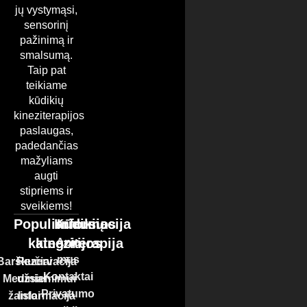
jų vystymąsi,
Mūsų studijoje siūlome individualias konsultacijas, kūdikių
sensorinį
pažinimą ir
mankštas ir masažus, kuriuos galima atlikti tiek mūsų
smalsumą.
erdvėje, tiek jūsų namuose. Svarbiausia – sukurti aplinką,
Taip pat
kurioje mažylis jaustųsi saugus, atsipalaidavęs ir
teikiame
pasiruošęs tyrinėti pasaulį.
kūdikių
kineziterapijos
paslaugas,
padedančias
mažyliams
augti
stipriems ir
sveikiems!
Populiariausios
Kūdikių
Informacija
kategorijos
kineziterapija
Apie
mus
Barškučiai
Rezervacija
Kontaktai
Mediniai
užsiemimui
Privatumo
žaislai
Informacija