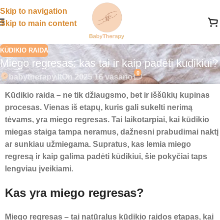
Skip to navigation
Skip to main content
KŪDIKIO RAIDA
Miego regresas: kas tai ir kaip padėti kūdikiui?
0
babytherapy.lt
On 2025 16 vasario
Kūdikio raida – ne tik džiaugsmo, bet ir iššūkių kupinas
procesas. Vienas iš etapų, kuris gali sukelti nerimą
tėvams, yra miego regresas. Tai laikotarpiai, kai kūdikio
miegas staiga tampa neramus, dažnesni prabudimai naktį
ar sunkiau užmiegama. Supratus, kas lemia miego
regresą ir kaip galima padėti kūdikiui, šie pokyčiai taps
lengviau įveikiami.
Kas yra miego regresas?
Miego regresas – tai natūralus kūdikio raidos etapas, kai