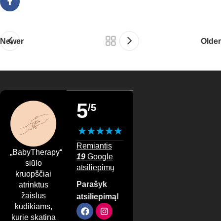
daugiau pasitikėjimo savimi judant.
Mankšta ir masažas kūdikiams
Newer
Older
Fizinė veikla svarbi nuo pat pirmųjų gyvenimo mėnesių.
Kūdikio mankšta
– tai ne tik smagus užsiėmimas, bet ir
būdas stiprinti jo raumenis, gerinti pusiausvyrą bei
koordinaciją. Atliekant specialius pratimus, mažylis mokosi
5
/5
naujų judesių, kurie padeda pasiruošti ropojimo,
atsisėdimo ar vaikščiojimo etapams. Be to, tinkama
mankšta gali padėti išvengti raidos sutrikimų ir pagerinti
bendrą fizinę būklę.
Remiantis
„BabyTherapy“
19
Google
siūlo
Kūdikio masažas
– dar viena svarbi terapinė priemonė, kuri
atsiliepimų
kruopščiai
ne tik atpalaiduoja, bet ir padeda gerinti kraujotaką, stiprinti
Parašyk
atrinktus
raumenis bei skatinti sveiką vystymąsi. Jis taip pat gali būti
žaislus
atsiliepimą!
naudingas esant įtampai ar miego sutrikimams, nes
kūdikiams,
švelnūs prisilietimai ramina ir suteikia saugumo jausmą.
kurie skatina