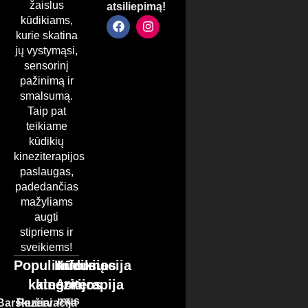
žaislus
atsiliepimą!
kūdikiams,
kurie skatina
jų vystymąsi,
sensorinį
pažinimą ir
smalsumą.
Taip pat
teikiame
kūdikių
kineziterapijos
paslaugas,
padedančias
mažyliams
augti
stipriems ir
sveikiems!
Populiariausios
Kūdikių
Informacija
kategorijos
kineziterapija
Apie
mus
Barškučiai
Rezervacija