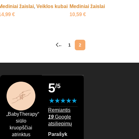
Mediniai žaislai
,
Veiklos kubai
Mediniai žaislai
14,99
€
10,59
€
Daugiau
Daugiau
←
1
2
5
/5
Remiantis
„BabyTherapy“
19
Google
siūlo
atsiliepimų
kruopščiai
Parašyk
atrinktus