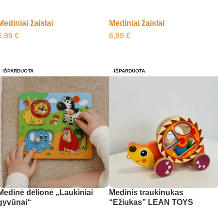
Mediniai žaislai
Mediniai žaislai
6,99
€
6,99
€
Daugiau
Daugiau
IŠPARDUOTA
IŠPARDUOTA
Medinė dėlionė „Laukiniai
Medinis traukinukas
gyvūnai“
“Ežiukas” LEAN TOYS