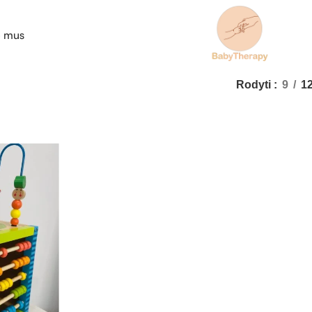
e mus
Rodyti
9
1