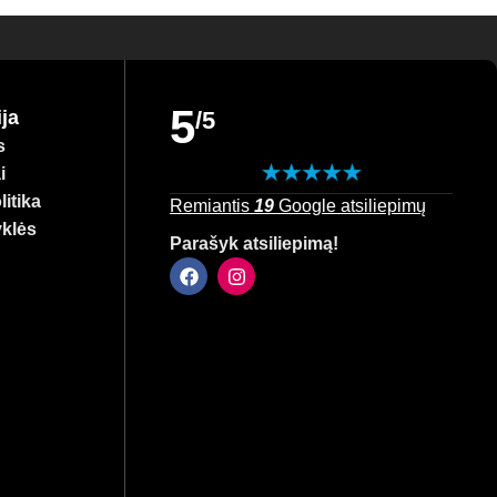
5
ja
/5
s
i
itika
Remiantis
19
Google atsiliepimų
yklės
Parašyk atsiliepimą!