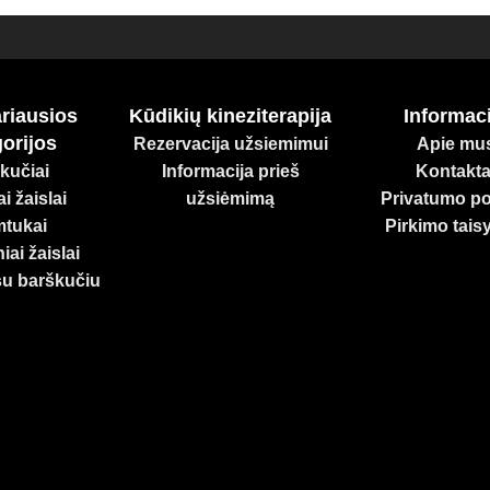
riausios
Kūdikių kineziterapija
Informaci
orijos
Rezervacija užsiemimui
Apie mu
kučiai
Informacija prieš
Kontakta
i žaislai
užsiėmimą
Privatumo pol
tukai
Pirkimo tais
iai žaislai
su barškučiu