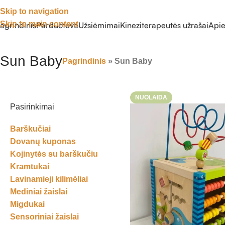
Skip to navigation
Skip to main content
agrindinis
Parduotuvė
Užsiėmimai
Kineziterapeutės užrašai
Api
Sun Baby
Pagrindinis
»
Sun Baby
NUOLAIDA
Pasirinkimai
Barškučiai
Dovanų kuponas
Kojinytės su barškučiu
Kramtukai
Lavinamieji kilimėliai
Mediniai žaislai
Migdukai
Sensoriniai žaislai