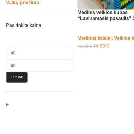
Vaikų priežiūra
Medinis veiklos kubas
“Lavinamasis pasaulis
Pasirinkite kaina
Mediniai žaislai
,
Veiklos 
44,99
€
49,99
€
Filtruoti