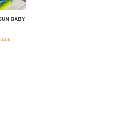
” SUN BABY
kubai