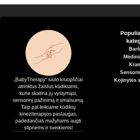
Populia
kateg
Barš
Medinia
Kram
Sensorin
„BabyTherapy“ siūlo kruopščiai
Kojinytės 
atrinktus žaislus kūdikiams,
kurie skatina jų vystymąsi,
sensorinį pažinimą ir smalsumą.
Taip pat teikiame kūdikių
kineziterapijos paslaugas,
padedančias mažyliams augti
stipriems ir sveikiems!