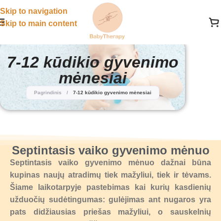
Skip to navigation
Skip to main content
7-12 kūdikio gyvenimo
mėnesiai
Pagrindinis
/
7-12 kūdikio gyvenimo mėnesiai
Septintasis vaiko gyvenimo mėnuo
Septintasis vaiko gyvenimo mėnuo dažnai būna
kupinas naujų atradimų tiek mažyliui, tiek ir tėvams.
Šiame laikotarpyje pastebimas kai kurių kasdienių
užduočių sudėtingumas: gulėjimas ant nugaros yra
pats didžiausias priešas mažyliui, o sauskelnių