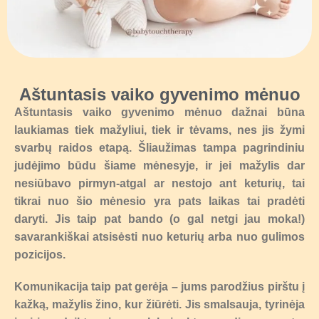
Aštuntasis vaiko gyvenimo mėnuo
Aštuntasis vaiko gyvenimo mėnuo dažnai būna
laukiamas tiek mažyliui, tiek ir tėvams, nes jis žymi
svarbų raidos etapą. Šliaužimas tampa pagrindiniu
judėjimo būdu šiame mėnesyje, ir jei mažylis dar
nesiūbavo pirmyn-atgal ar nestojo ant keturių, tai
tikrai nuo šio mėnesio yra pats laikas tai pradėti
daryti. Jis taip pat bando (o gal netgi jau moka!)
savarankiškai atsisėsti nuo keturių arba nuo gulimos
pozicijos.
Komunikacija taip pat gerėja – jums parodžius pirštu į
kažką, mažylis žino, kur žiūrėti. Jis smalsauja, tyrinėja