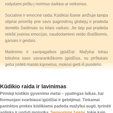
rodydami pirštu į norimus daiktus ar veiksmus.
Socialinė ir emocinė raida: Kūdikiai šiame amžiuje tampa
stipriai prisirišę prie savo pagrindinių globėjų ir pradeda
domėtis žaidimais su kitais vaikais. Jie taip pat pradeda
reikšti įvairias emocijas, naudodamiesi veido išraiškomis,
garsais ir gestais.
Maitinimo ir savipagalbos įgūdžiai: Mažyliai toliau
tobulina savo savarankiškumo įgūdžius, su pirštukais
geba įsidėti maisto kąsnelius, mokosi gerti iš puodelio.
Kūdikio raida ir lavinimas
Pirmieji kūdikio gyvenimo metai – ypatingas laikas, kai
formuojasi svarbiausi įgūdžiai ir gebėjimai. Tinkamai
parinktos
prekės kūdikiams
padeda mažyliui augti, tyrinėti
aplinką ir ugdyti motoriką.
Sensoriniai žaislai
, tokie kaip