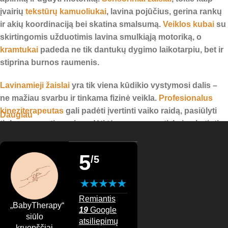
įvairių
tekstūrų kamuoliukai
, lavina pojūčius, gerina rankų
ir akių koordinaciją bei skatina smalsumą.
Veiklos kubai
su
skirtingomis užduotimis lavina smulkiąją motoriką, o
kramtukai
padeda ne tik dantukų dygimo laikotarpiu, bet ir
stiprina burnos raumenis.
Lavinamieji žaislai
yra tik viena kūdikio vystymosi dalis –
ne mažiau svarbu ir tinkama fizinė veikla.
Profesionalus
kineziterapeutas
gali padėti įvertinti vaiko raidą, pasiūlyti
Daugiau
tinkamus pratimus ir padėti tėvams suprasti, kaip skatinti
mažylio motorinį vystymąsi. Reguliari mankšta padeda
stiprinti raumenis, gerinti laikyseną ir suteikia kūdikiui
5
/5
daugiau pasitikėjimo savimi judant.
Mankšta ir masažas kūdikiams
Remiantis
„BabyTherapy“
Fizinė veikla svarbi nuo pat pirmųjų gyvenimo mėnesių.
19
Google
siūlo
atsiliepimų
Kūdikio mankšta
– tai ne tik smagus užsiėmimas, bet ir
kruopščiai