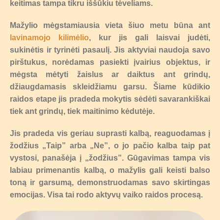
keitimas tampa tikru iššūkiu tėveliams.
Mažylio mėgstamiausia vieta šiuo metu būna ant
lavinamojo kilimėlio
, kur jis gali laisvai judėti,
sukinėtis ir tyrinėti pasaulį. Jis aktyviai naudoja savo
pirštukus, norėdamas pasiekti įvairius objektus, ir
mėgsta mėtyti žaislus ar daiktus ant grindų,
džiaugdamasis skleidžiamu garsu. Šiame kūdikio
raidos etape jis pradeda mokytis sėdėti savarankiškai
tiek ant grindų, tiek maitinimo kėdutėje.
Jis pradeda vis geriau suprasti kalbą, reaguodamas į
žodžius „Taip” arba „Ne”, o jo pačio kalba taip pat
vystosi, panašėja į „žodžius”. Gūgavimas tampa vis
labiau primenantis kalbą, o mažylis gali keisti balso
toną ir garsumą, demonstruodamas savo skirtingas
emocijas. Visa tai rodo aktyvų vaiko raidos procesą.