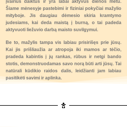
įvairius daiktus ir yra labai aktyvus dienos metu.
Šiame mėnesyje pastebimi ir fiziniai pokyčiai mažylio
mityboje. Jis daugiau dėmesio skiria kramtymo
judesiams, kai deda maistą į burną, o tai padeda
aktyvuoti liežuvio darbą maisto suvilgymui.
Be to, mažylis tampa vis labiau prisirišęs prie jūsų.
Kai jis prišliaužia ar atropoja iki mamos ar tėčio,
pradeda kabintis į jų rankas, rūbus ir netgi bando
stotis, demonstruodamas savo norą būti arti jūsų. Tai
natūrali kūdikio raidos dalis, leidžianti jam labiau
pasitikėti savimi ir aplinka.