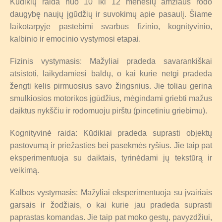
Kūdikių raida nuo 10 iki 12 mėnesių amžiaus rodo
daugybę naujų įgūdžių ir suvokimų apie pasaulį. Šiame
laikotarpyje pastebimi svarbūs fizinio, kognityvinio,
kalbinio ir emocinio vystymosi etapai.
Fizinis vystymasis: Mažyliai pradeda savarankiškai
atsistoti, laikydamiesi baldų, o kai kurie netgi pradeda
žengti kelis pirmuosius savo žingsnius. Jie toliau gerina
smulkiosios motorikos įgūdžius, mėgindami griebti mažus
daiktus nykščiu ir rodomuoju pirštu (pincetiniu griebimu).
Kognityvinė raida: Kūdikiai pradeda suprasti objektų
pastovumą ir priežasties bei pasekmės ryšius. Jie taip pat
eksperimentuoja su daiktais, tyrinėdami jų tekstūrą ir
veikimą.
Kalbos vystymasis: Mažyliai eksperimentuoja su įvairiais
garsais ir žodžiais, o kai kurie jau pradeda suprasti
paprastas komandas. Jie taip pat moko gestų, pavyzdžiui,