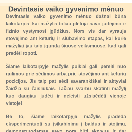
Devintasis vaiko gyvenimo mėnuo
Devintasis vaiko gyvenimo mėnuo dažnai būna
laikotarpis, kai mažylis toliau plėtoja savo judėjimo ir
fizinio vystymosi įgūdžius. Nors vis dar vyrauja
stovėjimo ant keturių ir siūbavimo etapas, kai kurie
mažyliai jau taip įgunda šiuose veiksmuose, kad gali
pradėti ropoti.
Šiame laikotarpyje mažylis puikiai gali pereiti nuo
gulimos prie sėdimos arba prie stovėjimo ant keturių
pozicijos. Jis taip pat sėdi savarankiškai ir aktyviai
žaidžia su žaisliukais. Tačiau svarbu skatinti mažylį
kuo daugiau judėti ir neleisti užsisėdėti vienoje
vietoje!
Be to, šiame laikotarpyje mažylis pradeda
eksperimentuoti su įsikabinimu į baldus ir stojimu,
demonstruodamas savo norą būti aktyvus ir dar