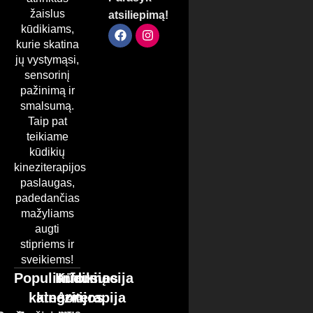
žaislus
atsiliepimą!
kūdikiams,
kurie skatina
jų vystymąsi,
sensorinį
pažinimą ir
smalsumą.
Taip pat
teikiame
kūdikių
kineziterapijos
paslaugas,
padedančias
mažyliams
augti
stipriems ir
sveikiems!
Populiariausios
Kūdikių
Informacija
kategorijos
kineziterapija
Apie