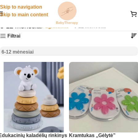
Skip to navigation
Skip to main content
6-12 mėnesiai
Pagrindinis
»
6-12 mėnesiai
Filtrai
6-12 mėnesiai
Edukacinių kaladėlių rinkinys
Kramtukas „Gėlytė”