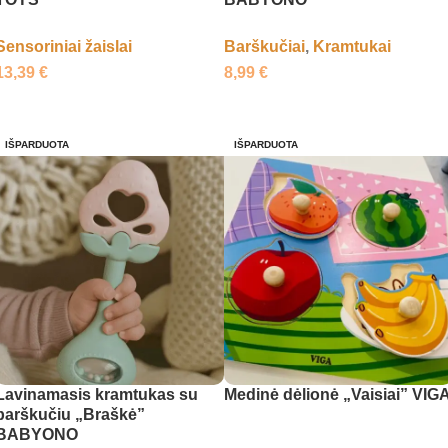
Sensoriniai žaislai
Barškučiai
,
Kramtukai
13,39
€
8,99
€
Daugiau
Daugiau
IŠPARDUOTA
IŠPARDUOTA
Lavinamasis kramtukas su
Medinė dėlionė „Vaisiai” VIG
barškučiu „Braškė”
BABYONO