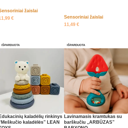
Sensoriniai žaislai
Sensoriniai žaislai
11,99
€
11,49
€
Į krepšelį
Daugiau
IŠPARDUOTA
IŠPARDUOTA
Edukacinių kaladėlių rinkinys
Lavinamasis kramtukas su
“Meškučio kaladėlės” LEAN
barškučiu „ARBŪZAS”
TOYS
BABYONO