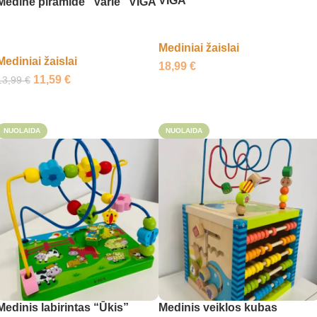
VIGA
Medinė piramidė “Varlė” VIGA
Mediniai žaislai
Mediniai žaislai
18,99
€
11,59
€
13,99
€
Į krepšelį
Į krepšelį
NUOLAIDA
NUOLAIDA
Medinis labirintas “Ūkis”
Medinis veiklos kubas