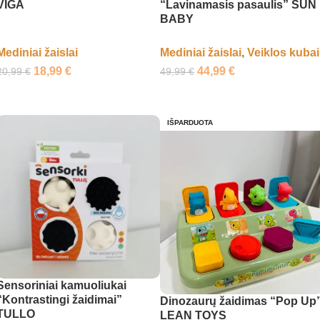
VIGA
“Lavinamasis pasaulis” SUN
BABY
Mediniai žaislai
Mediniai žaislai
,
Veiklos kubai
18,99
€
44,99
€
20,99
€
49,99
€
Į krepšelį
Į krepšelį
IŠPARDUOTA
Sensoriniai kamuoliukai
“Kontrastingi žaidimai”
Dinozaurų žaidimas “Pop Up
TULLO
LEAN TOYS