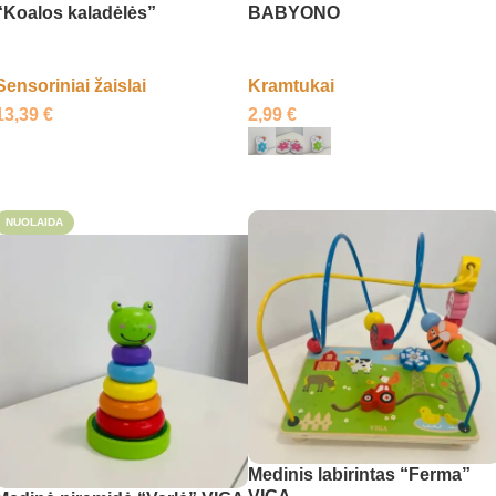
“Koalos kaladėlės”
BABYONO
Sensoriniai žaislai
Kramtukai
13,39
€
2,99
€
Į krepšelį
Pasirinkti savybes
NUOLAIDA
Medinis labirintas “Ferma”